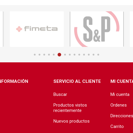
ructura
Herramientas
Extractore
cimiento y
Extractores
e)
e abastecimiento
e desague
NFORMACIÓN
SERVICIO AL CLIENTE
MI CUENT
Buscar
Mi cuenta
T
TODA LA GRIFERÍA
Precio de 
🗺️
Productos vistos
Ordenes
BAÑO
recientemente
Direccione
COCINA
Nuevos productos
Carrito