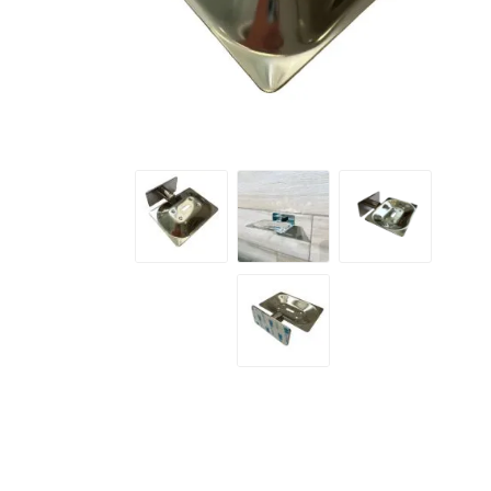
Grifería
Bachas
Extracto
Accesori
Muebles
Bañeras,
Ver tod