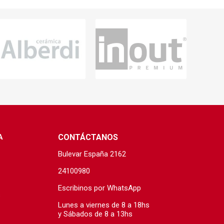
s baño/cocina
Cerámica y porcelanato
 Soler & Palau
A
CONTÁCTANOS
Bulevar España 2162
Envío por zonas
Ofertas
24100980
Escribinos por WhatsApp
s
Lunes a viernes de 8 a 18hs
y Sábados de 8 a 13hs