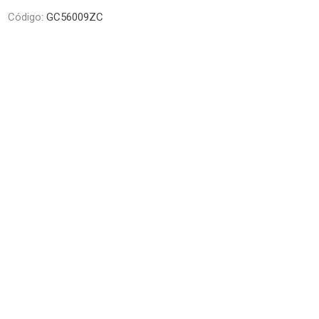
Piletas y mesadas
Mosaicos, p
Código:
GC56009ZC
decoracion
Complementos
Piso flotant
res
Muebles
Piso vinilico
os y Espejos
 hidromasajes
o