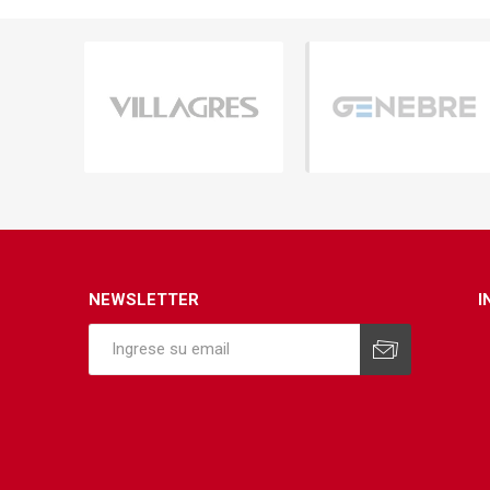
Infraest
(abaste
desagu
Redes d
Redes d
NEWSLETTER
I
ARYAR