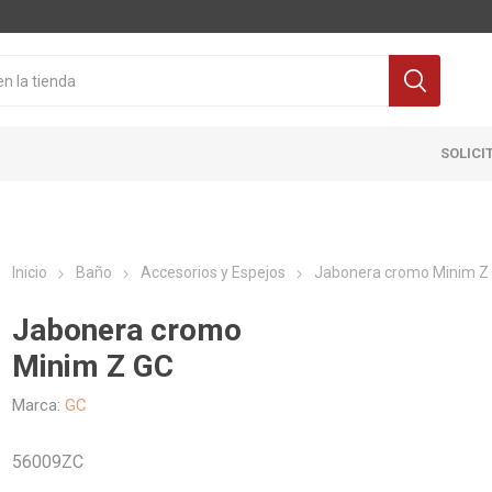
SOLICI
Inicio
Baño
Accesorios y Espejos
Jabonera cromo Minim Z
Jabonera cromo
Minim Z GC
Cocina
Pisos y re
Marca:
GC
itaria
Grifería
Ceramicas
56009ZC
ra Inodoro
Extractores y Campanas
Porcelanat