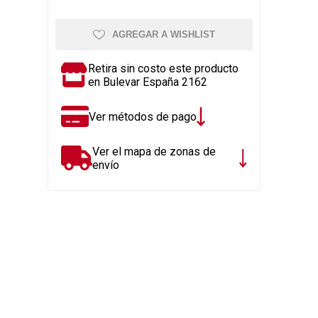
Rejillas, sifones, valvulas
erfiles y
es
Cañería y acc. desague.
AGREGAR A WISHLIST
e
Tanques y Bombas de Agua
Retira sin costo este producto
Adhesivo, Sellantes,
en Bulevar España 2162
Siliconas
Resina, Hormigón, Cámaras
Ver métodos de pago
Insp.
Productos para Riego y
Ver el mapa de zonas de
Jardín
envío
Cañeria y acc. para gas
Ver todo