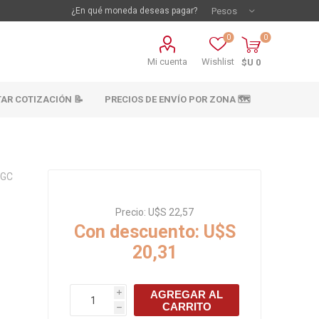
¿En qué moneda deseas pagar?
0
0
Mi cuenta
Wishlist
$U 0
TAR COTIZACIÓN 📝
PRECIOS DE ENVÍO POR ZONA 🗺️
 GC
Precio:
U$S 22,57
Con descuento:
U$S
20,31
vestimientos
Materiales sanitarios
Cañeria y acc.
AGREGAR AL
i
abastecimiento
CARRITO
os
h