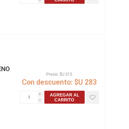
h
s baño/cocina
Cerámica y porcelanato
 Soler & Palau
ENO
Precio:
$U 315
Con descuento:
$U 283
Envío por zonas
Ofertas
AGREGAR AL
i
CARRITO
h