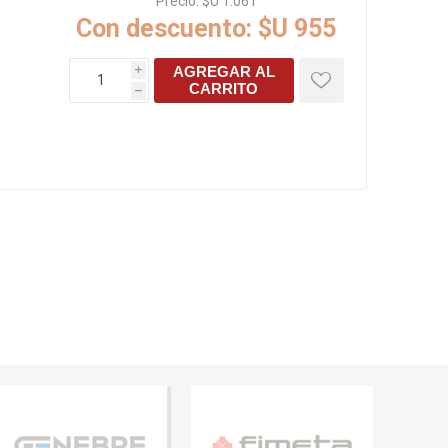
Precio:
$U 1.061
Con descuento:
$U 955
AGREGAR AL
i
CARRITO
h