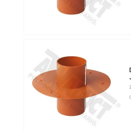
Infraest
(abaste
desagu
Redes d
Redes d
ARYAR