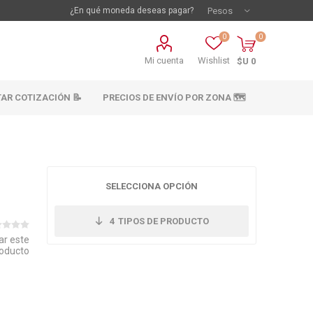
¿En qué moneda deseas pagar?
0
0
Mi cuenta
Wishlist
$U 0
TAR COTIZACIÓN 📝
PRECIOS DE ENVÍO POR ZONA 🗺️
SELECCIONA OPCIÓN
4
TIPOS DE PRODUCTO
ar este
oducto
vestimientos
Materiales sanitarios
Cañeria y acc.
abastecimiento
os