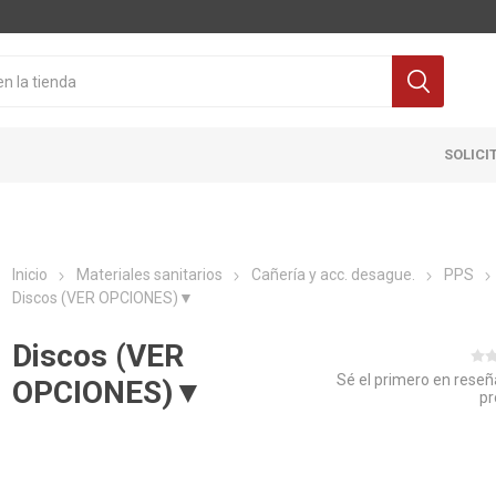
SOLICI
Inicio
Materiales sanitarios
Cañería y acc. desague.
PPS
Discos (VER OPCIONES)▼
Discos (VER
Sé el primero en reseñ
OPCIONES)▼
pr
Cocina
Pisos y re
itaria
Grifería
Ceramicas
ra Inodoro
Extractores y Campanas
Porcelanat