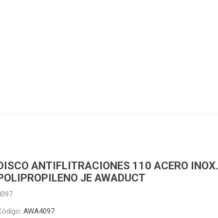
Piletas y mesadas
Mosaicos, p
decoracion
Complementos
Piso flotant
res
Muebles
Piso vinilico
os y Espejos
 hidromasajes
o
DISCO ANTIFLITRACIONES 110 ACERO INOX
POLIPROPILENO JE AWADUCT
4097
Código:
AWA4097