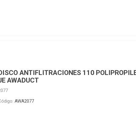
ructura
Herramientas
Extractore
cimiento y
Extractores
e)
e abastecimiento
e desague
DISCO ANTIFLITRACIONES 110 POLIPROPIL
JE AWADUCT
2077
T
TODA LA GRIFERÍA
Precio de 
Código:
AWA2077
🗺️
BAÑO
COCINA