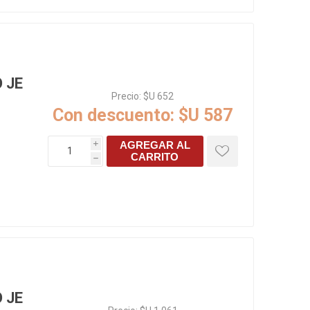
 JE
Precio:
$U 652
Con descuento:
$U 587
AGREGAR AL
i
CARRITO
h
 JE