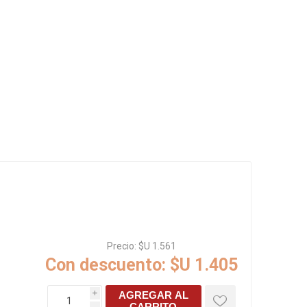
Rejillas, sifones, valvulas
erfiles y
es
Cañería y acc. desague.
e
Tanques y Bombas de Agua
Adhesivo, Sellantes,
Siliconas
Resina, Hormigón, Cámaras
Insp.
Productos para Riego y
Jardín
Cañeria y acc. para gas
Ver todo
.
Precio:
$U 1.561
Con descuento:
$U 1.405
AGREGAR AL
i
CARRITO