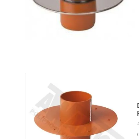
Grifería
Bachas
Extracto
Accesori
Muebles
Bañeras,
Ver tod