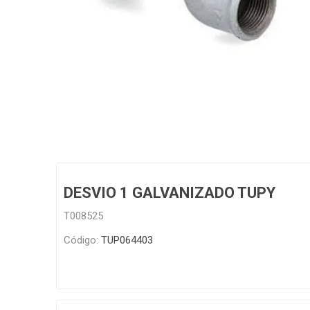
Grifería
Bachas
Extracto
Accesori
Muebles
Bañeras,
Ver tod
DESVIO 1 GALVANIZADO TUPY
T008525
Código:
TUP064403