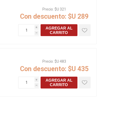
s baño/cocina
Cerámica y porcelanato
Precio:
$U 321
Con descuento:
$U 289
 Soler & Palau
AGREGAR AL
i
CARRITO
h
Precio:
$U 483
Con descuento:
$U 435
AGREGAR AL
i
CARRITO
Envío por zonas
Ofertas
h