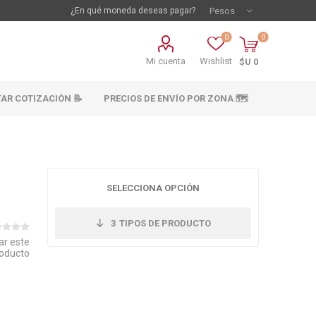
¿En qué moneda deseas pagar?
0
0
Mi cuenta
Wishlist
$U 0
TAR COTIZACIÓN 📝
PRECIOS DE ENVÍO POR ZONA 🗺️
SELECCIONA OPCIÓN
3
TIPOS DE PRODUCTO
ar este
oducto
vestimientos
Materiales sanitarios
Cañeria y acc.
abastecimiento
os