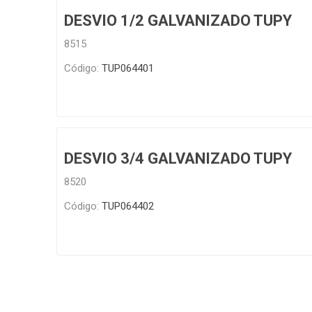
DESVIO 1/2 GALVANIZADO TUPY
Infraest
(abaste
8515
desagu
Redes d
Código:
TUP064401
Redes d
DESVIO 3/4 GALVANIZADO TUPY
8520
Código:
TUP064402
ARYAR