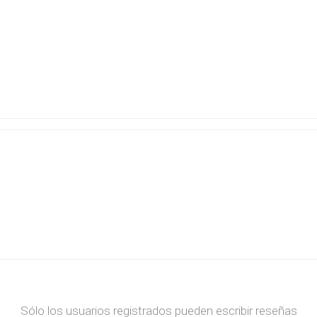
ructura
Herramientas
Extractore
cimiento y
Extractores
e)
e abastecimiento
e desague
T
TODA LA GRIFERÍA
Precio de 
🗺️
BAÑO
COCINA
Sólo los usuarios registrados pueden escribir reseñas