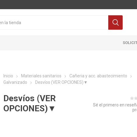
SOLICI
Inicio
Materiales sanitarios
Cañeria y acc. abastecimiento
Galvanizado
Desvíos (VER OPCIONES)▼
Desvíos (VER
Sé el primero en reseñ
OPCIONES)▼
pr
Cocina
Pisos y re
itaria
Grifería
Ceramicas
ra Inodoro
Extractores y Campanas
Porcelanat