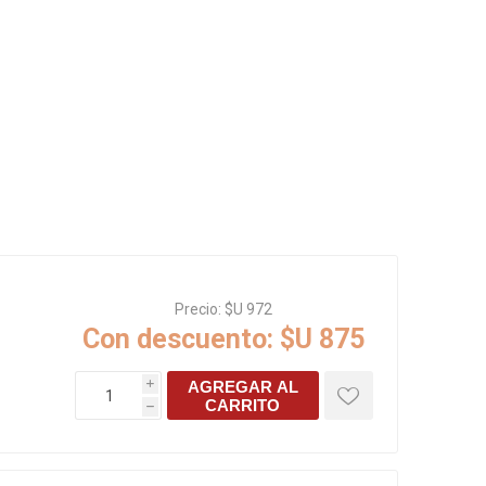
Rejillas, sifones, valvulas
erfiles y
es
Cañería y acc. desague.
e
Tanques y Bombas de Agua
Adhesivo, Sellantes,
Siliconas
Resina, Hormigón, Cámaras
Insp.
Productos para Riego y
Jardín
Cañeria y acc. para gas
Ver todo
Precio:
$U 972
Con descuento:
$U 875
AGREGAR AL
i
CARRITO
h