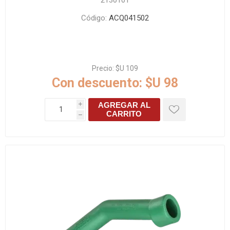
2130101
Código:
ACQ041502
Precio:
$U 109
Con descuento:
$U 98
AGREGAR AL
i
CARRITO
h