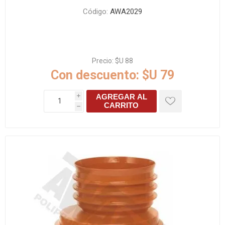
Código:
AWA2029
Precio:
$U 88
Con descuento:
$U 79
AGREGAR AL
i
CARRITO
h