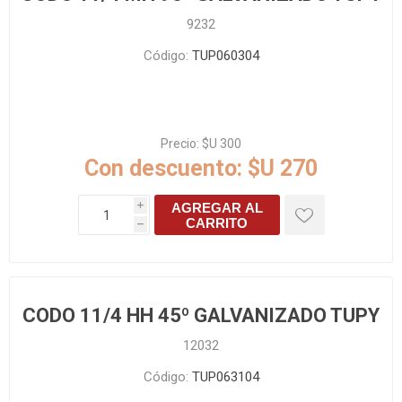
9232
Código:
TUP060304
Precio:
$U 300
Con descuento:
$U 270
AGREGAR AL
i
CARRITO
h
CODO 11/4 HH 45º GALVANIZADO TUPY
12032
Código:
TUP063104