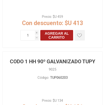
Precio:
$U 459
Con descuento:
$U 413
AGREGAR AL
i
CARRITO
h
CODO 1 HH 90º GALVANIZADO TUPY
9025
Código:
TUP060203
Precio:
$U 134