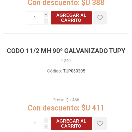
Con descuento:
$U 388
AGREGAR AL
i
CARRITO
h
CODO 11/2 MH 90º GALVANIZADO TUPY
9240
Código:
TUP060305
Precio:
$U 456
Con descuento:
$U 411
AGREGAR AL
i
CARRITO
h