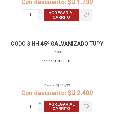
Con descuento:
$U 1.730
AGREGAR AL
i
CARRITO
h
CODO 3 HH 45º GALVANIZADO TUPY
12080
Código:
TUP063108
Precio:
$U 2.677
Con descuento:
$U 2.409
AGREGAR AL
i
CARRITO
h