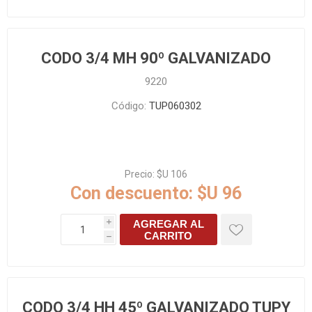
CODO 3/4 MH 90º GALVANIZADO
9220
Código:
TUP060302
Precio:
$U 106
Con descuento:
$U 96
AGREGAR AL
i
CARRITO
h
CODO 3/4 HH 45º GALVANIZADO TUPY