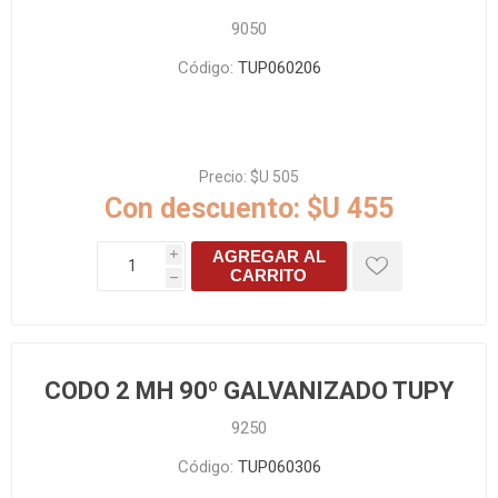
9050
Código:
TUP060206
Precio:
$U 505
Con descuento:
$U 455
AGREGAR AL
i
CARRITO
h
CODO 2 MH 90º GALVANIZADO TUPY
9250
Código:
TUP060306