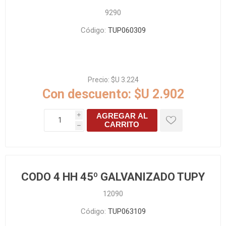
9290
Código:
TUP060309
Precio:
$U 3.224
Con descuento:
$U 2.902
AGREGAR AL
i
CARRITO
h
CODO 4 HH 45º GALVANIZADO TUPY
12090
Código:
TUP063109