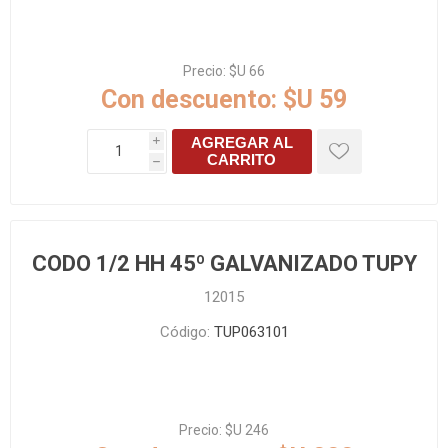
Precio:
$U 66
Con descuento:
$U 59
AGREGAR AL
i
CARRITO
h
CODO 1/2 HH 45º GALVANIZADO TUPY
12015
Código:
TUP063101
Precio:
$U 246