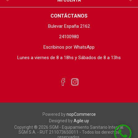
MI CUENTA
CONTÁCTANOS
Bulevar España 2162
24100980
Escribinos por WhatsApp
Lunes a viernes de 8 a 18hs y Sábados de 8 a 13hs
Powered by
nopCommerce
Designed by
Agile.uy
Copyright ® 2026 SGM - Equipamiento Sanitario Integral.
SGM S.A. - RUT 211073650011 - Todos los derechos
reservados.