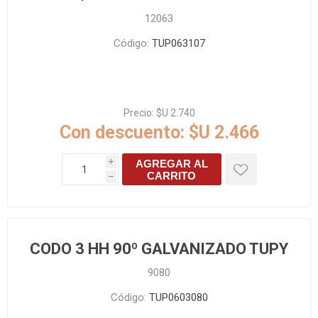
12063
Código:
TUP063107
Precio:
$U 2.740
Con descuento:
$U 2.466
AGREGAR AL
i
CARRITO
h
CODO 3 HH 90º GALVANIZADO TUPY
9080
Código:
TUP0603080