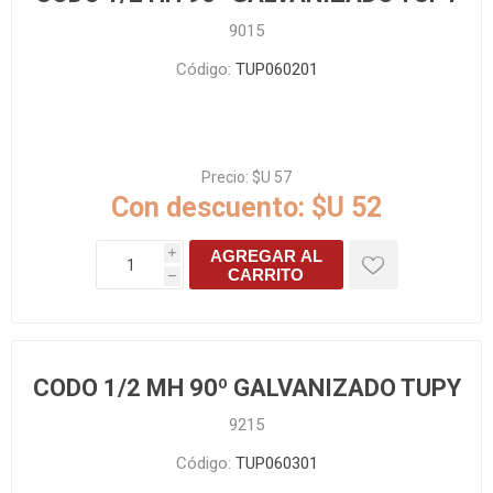
9015
Código:
TUP060201
Precio:
$U 57
Con descuento:
$U 52
AGREGAR AL
i
CARRITO
h
CODO 1/2 MH 90º GALVANIZADO TUPY
9215
Código:
TUP060301