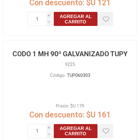
Con descuento:
$U 121
AGREGAR AL
i
CARRITO
h
CODO 1 MH 90º GALVANIZADO TUPY
9225
Código:
TUP060303
Precio:
$U 179
Con descuento:
$U 161
AGREGAR AL
i
CARRITO
h