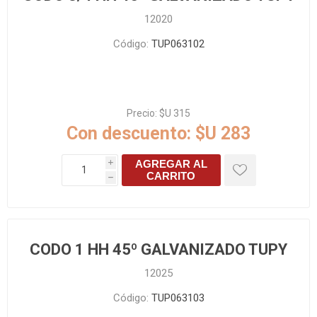
12020
Código:
TUP063102
Precio:
$U 315
Con descuento:
$U 283
AGREGAR AL
i
CARRITO
h
CODO 1 HH 45º GALVANIZADO TUPY
12025
Código:
TUP063103