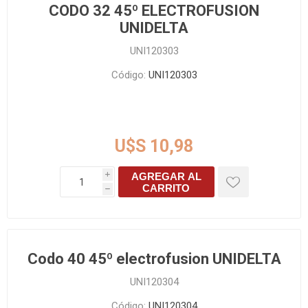
CODO 32 45º ELECTROFUSION
UNIDELTA
UNI120303
Código:
UNI120303
U$S 10,98
AGREGAR AL
i
CARRITO
h
Codo 40 45º electrofusion UNIDELTA
UNI120304
Código:
UNI120304