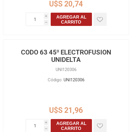
U$S 20,74
AGREGAR AL
i
CARRITO
h
CODO 63 45º ELECTROFUSION
UNIDELTA
UNI120306
Código:
UNI120306
U$S 21,96
AGREGAR AL
i
CARRITO
h