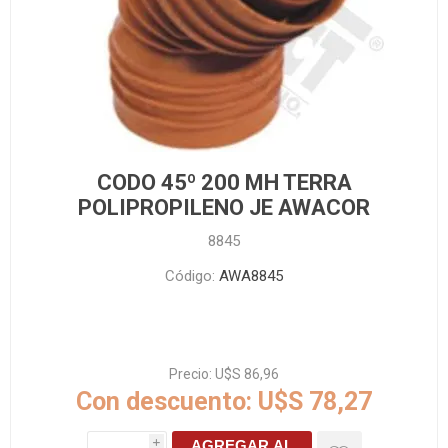
CODO 45º 200 MH TERRA
POLIPROPILENO JE AWACOR
8845
Código:
AWA8845
Precio:
U$S 86,96
Con descuento:
U$S 78,27
AGREGAR AL
i