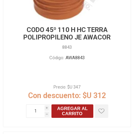
CODO 45º 110 H HC TERRA
POLIPROPILENO JE AWACOR
8843
Código:
AWA8843
Precio:
$U 347
Con descuento:
$U 312
AGREGAR AL
i
CARRITO
h