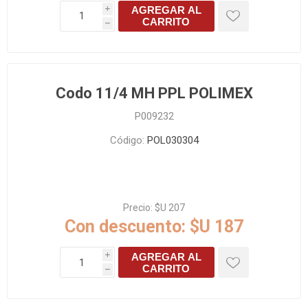
AGREGAR AL
i
CARRITO
h
Codo 11/4 MH PPL POLIMEX
P009232
Código:
POL030304
Precio:
$U 207
Con descuento:
$U 187
AGREGAR AL
i
CARRITO
h