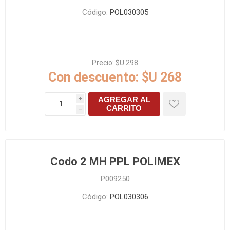
Código:
POL030305
Precio:
$U 298
Con descuento:
$U 268
AGREGAR AL
i
CARRITO
h
Codo 2 MH PPL POLIMEX
P009250
Código:
POL030306