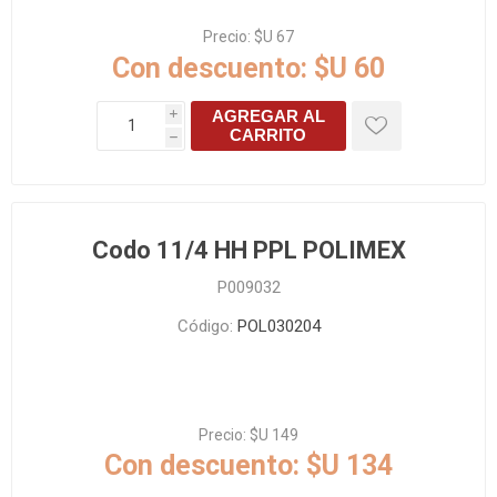
Precio:
$U 67
Con descuento:
$U 60
AGREGAR AL
i
CARRITO
h
Codo 11/4 HH PPL POLIMEX
P009032
Código:
POL030204
Precio:
$U 149
Con descuento:
$U 134