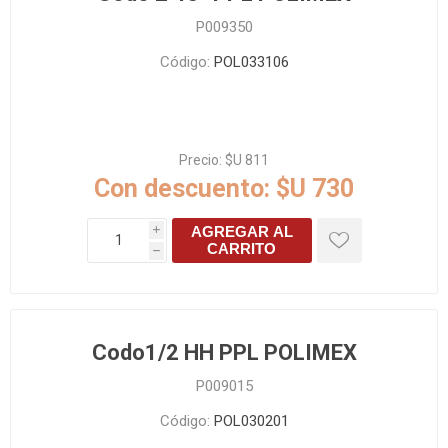
P009350
Código:
POL033106
Precio:
$U 811
Con descuento:
$U 730
AGREGAR AL
i
CARRITO
h
Codo1/2 HH PPL POLIMEX
P009015
Código:
POL030201