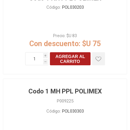
Código:
POL030203
Precio:
$U 83
Con descuento:
$U 75
AGREGAR AL
i
CARRITO
h
Codo 1 MH PPL POLIMEX
P009225
Código:
POL030303