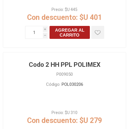
Precio:
$U 445
Con descuento:
$U 401
AGREGAR AL
i
CARRITO
h
Codo 2 HH PPL POLIMEX
P009050
Código:
POL030206
Precio:
$U 310
Con descuento:
$U 279