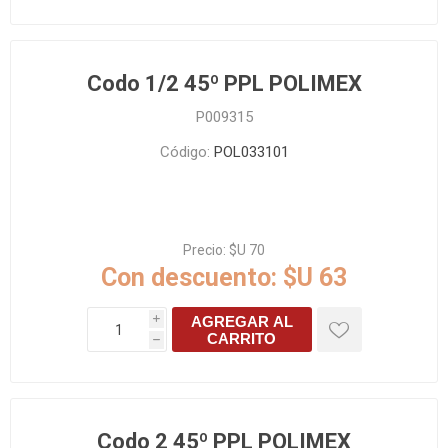
Codo 1/2 45º PPL POLIMEX
P009315
Código:
POL033101
Precio:
$U 70
Con descuento:
$U 63
AGREGAR AL
i
CARRITO
h
Codo 2 45º PPL POLIMEX