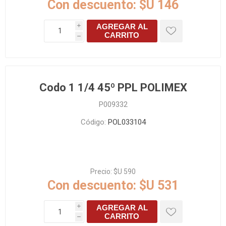
Con descuento:
$U 146
AGREGAR AL
i
CARRITO
h
Codo 1 1/4 45º PPL POLIMEX
P009332
Código:
POL033104
Precio:
$U 590
Con descuento:
$U 531
AGREGAR AL
i
CARRITO
h