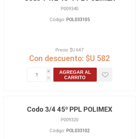
P009340
Código:
POL033105
Precio:
$U 647
Con descuento:
$U 582
AGREGAR AL
i
CARRITO
h
Codo 3/4 45º PPL POLIMEX
P009320
Código:
POL033102