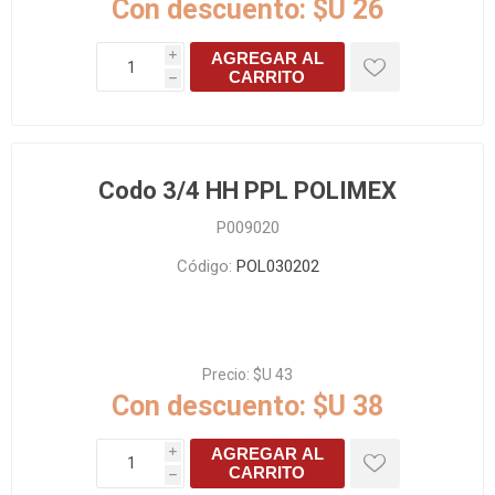
Con descuento:
$U 26
AGREGAR AL
i
CARRITO
h
Codo 3/4 HH PPL POLIMEX
P009020
Código:
POL030202
Precio:
$U 43
Con descuento:
$U 38
AGREGAR AL
i
CARRITO
h