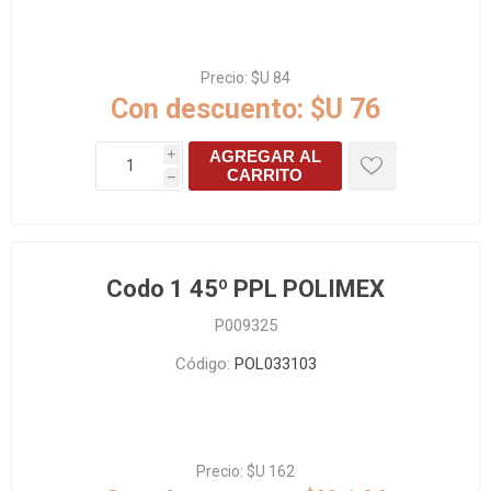
Precio:
$U 84
Con descuento:
$U 76
AGREGAR AL
i
CARRITO
h
Codo 1 45º PPL POLIMEX
P009325
Código:
POL033103
Precio:
$U 162