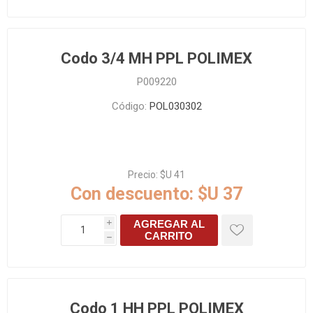
Codo 3/4 MH PPL POLIMEX
P009220
Código:
POL030302
Precio:
$U 41
Con descuento:
$U 37
AGREGAR AL
i
CARRITO
h
Codo 1 HH PPL POLIMEX