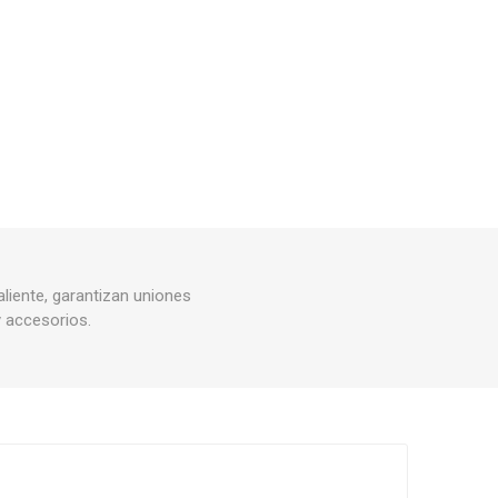
Rejillas, sifones, valvulas
erfiles y
es
Cañería y acc. desague.
e
Tanques y Bombas de Agua
Adhesivo, Sellantes,
Siliconas
Resina, Hormigón, Cámaras
Insp.
Productos para Riego y
Jardín
Cañeria y acc. para gas
aliente, garantizan uniones
Ver todo
y accesorios.