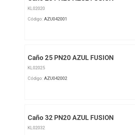
KL02020
Infraest
(abaste
Código:
AZU042001
desagu
Redes d
Redes d
Caño 25 PN20 AZUL FUSION
KL02025
Código:
AZU042002
ARYAR
Caño 32 PN20 AZUL FUSION
KL02032