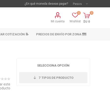
¿En qué moneda deseas pagar?
0
0
Mi cuenta
Wishlist
$U 0
TAR COTIZACIÓN 📝
PRECIOS DE ENVÍO POR ZONA 🗺️
SELECCIONA OPCIÓN
7
TIPOS DE PRODUCTO
ar este
oducto
vestimientos
Materiales sanitarios
Cañeria y acc.
abastecimiento
os