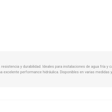
Piletas y mesadas
Mosaicos, p
decoracion
Complementos
Piso flotant
res
Muebles
Piso vinilico
os y Espejos
 hidromasajes
o
resistencia y durabilidad. Ideales para instalaciones de agua fría y c
a excelente performance hidráulica. Disponibles en varias medidas 