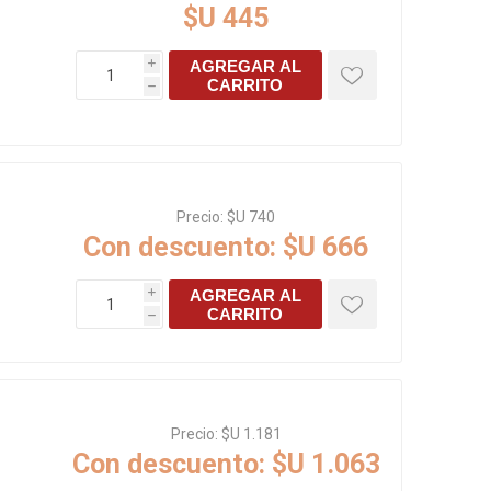
$U 445
s baño/cocina
Cerámica y porcelanato
AGREGAR AL
 Soler & Palau
i
CARRITO
h
Precio:
$U 740
Con descuento:
$U 666
AGREGAR AL
i
CARRITO
h
Envío por zonas
Ofertas
Precio:
$U 1.181
Con descuento:
$U 1.063