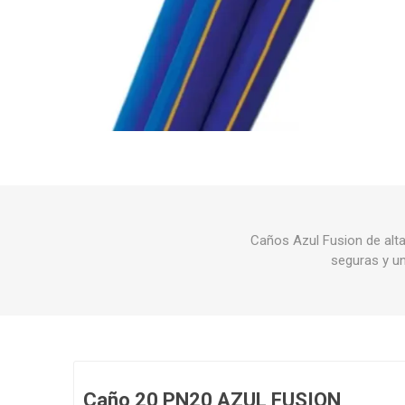
Grifería
Bachas
Extracto
Accesori
Muebles
Bañeras,
Ver tod
Caños Azul Fusion de alta 
seguras y un
Caño 20 PN20 AZUL FUSION