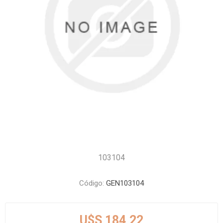
103104
Código:
GEN103104
U$S 184,22