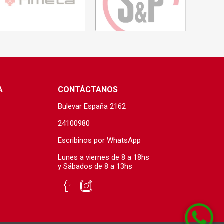
s baño/cocina
Cerámica y porcelanato
 Soler & Palau
A
CONTÁCTANOS
Bulevar España 2162
24100980
Escribinos por WhatsApp
s
Lunes a viernes de 8 a 18hs
Envío por zonas
Ofertas
y Sábados de 8 a 13hs