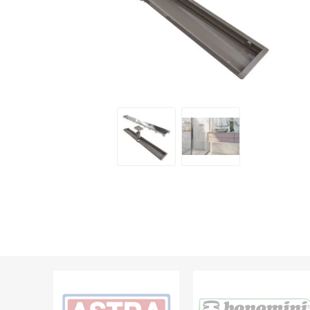
Grifería
Bachas
Extracto
Accesori
Muebles
Bañeras,
Ver tod