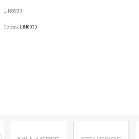
Piletas y mesadas
Mosaicos, p
decoracion
LIN8933
Complementos
Piso flotant
res
Muebles
Código:
LIN8933
Piso vinilico
os y Espejos
 hidromasajes
o