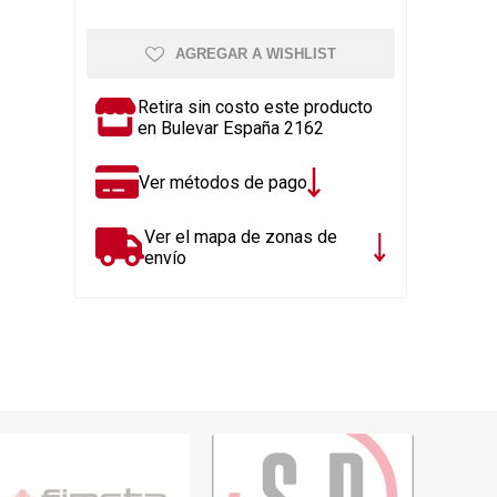
Rejillas, sifones, valvulas
erfiles y
es
Cañería y acc. desague.
AGREGAR A WISHLIST
e
Tanques y Bombas de Agua
Retira sin costo este producto
Adhesivo, Sellantes,
en Bulevar España 2162
Siliconas
Resina, Hormigón, Cámaras
Ver métodos de pago
Insp.
Productos para Riego y
Ver el mapa de zonas de
Jardín
envío
Cañeria y acc. para gas
Ver todo