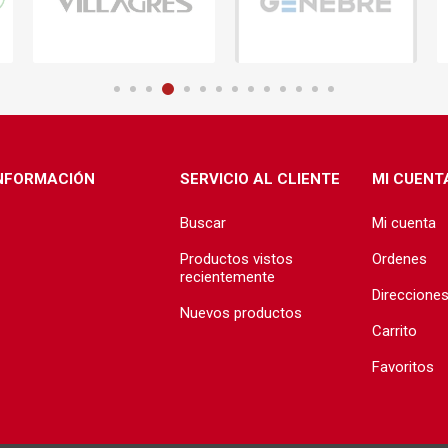
ructura
Herramientas
Extractore
cimiento y
Extractores
e)
e abastecimiento
e desague
NFORMACIÓN
SERVICIO AL CLIENTE
MI CUENT
Buscar
Mi cuenta
Productos vistos
Ordenes
recientemente
Direccione
Nuevos productos
T
TODA LA GRIFERÍA
Precio de 
Carrito
🗺️
BAÑO
Favoritos
COCINA