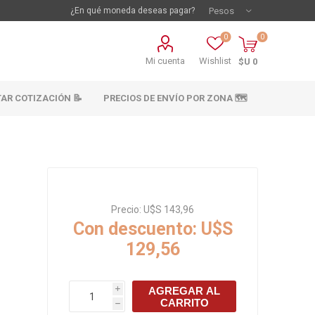
¿En qué moneda deseas pagar?
0
0
Mi cuenta
Wishlist
$U 0
TAR COTIZACIÓN 📝
PRECIOS DE ENVÍO POR ZONA 🗺️
Precio:
U$S 143,96
Con descuento:
U$S
129,56
vestimientos
Materiales sanitarios
Cañeria y acc.
AGREGAR AL
i
abastecimiento
CARRITO
os
h