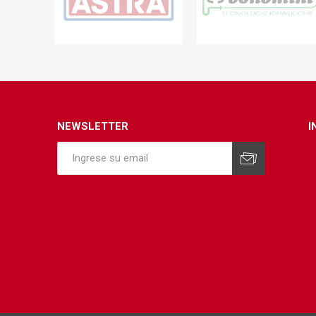
Infraest
(abaste
desagu
Redes d
Redes d
NEWSLETTER
I
ARYAR