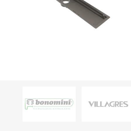
Grifería
Bachas
Extracto
Accesori
Muebles
Bañeras,
Ver tod