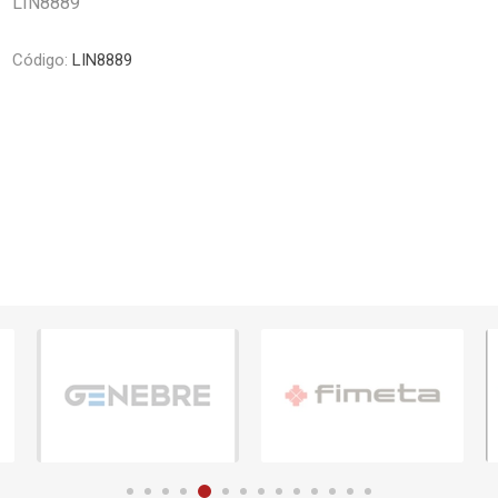
LIN8889
Piletas y mesadas
Mosaicos, p
decoracion
Complementos
Código:
LIN8889
Piso flotant
res
Muebles
Piso vinilico
os y Espejos
 hidromasajes
o