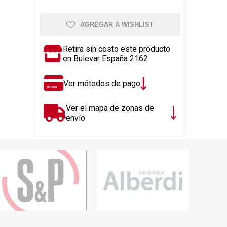
Rejillas, sifones, valvulas
erfiles y
es
Cañería y acc. desague.
AGREGAR A WISHLIST
e
Tanques y Bombas de Agua
Retira sin costo este producto
Adhesivo, Sellantes,
en Bulevar España 2162
Siliconas
Resina, Hormigón, Cámaras
Ver métodos de pago
Insp.
Productos para Riego y
Ver el mapa de zonas de
Jardín
envío
Cañeria y acc. para gas
Ver todo