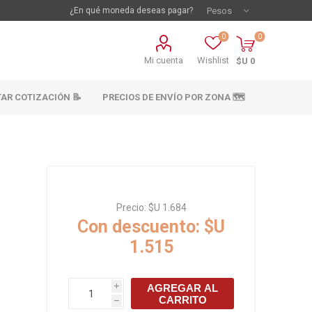
¿En qué moneda deseas pagar?
0
0
Mi cuenta
Wishlist
$U 0
TAR COTIZACIÓN 📝
PRECIOS DE ENVÍO POR ZONA 🗺️
Precio:
$U 1.684
Con descuento:
$U
1.515
vestimientos
Materiales sanitarios
Cañeria y acc.
AGREGAR AL
i
abastecimiento
CARRITO
os
h