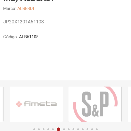
Piletas y mesadas
Mosaicos, p
Marca:
ALBERDI
decoracion
Complementos
Piso flotant
JP20X1201A61108
res
Muebles
Piso vinilico
os y Espejos
Código:
ALB61108
 hidromasajes
o