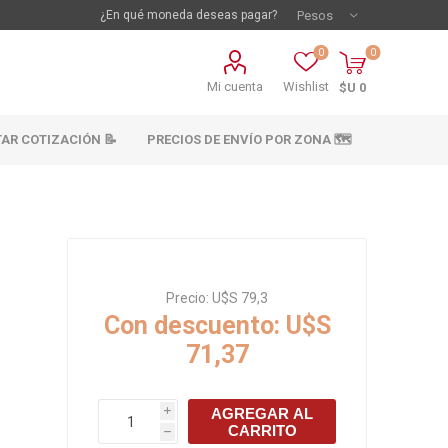
¿En qué moneda deseas pagar?
0
0
Mi cuenta
Wishlist
$U 0
TAR COTIZACIÓN 📝
PRECIOS DE ENVÍO POR ZONA 🗺️
Precio:
U$S 79,3
Con descuento:
U$S
71,37
vestimientos
Materiales sanitarios
Cañeria y acc.
AGREGAR AL
i
abastecimiento
CARRITO
os
h