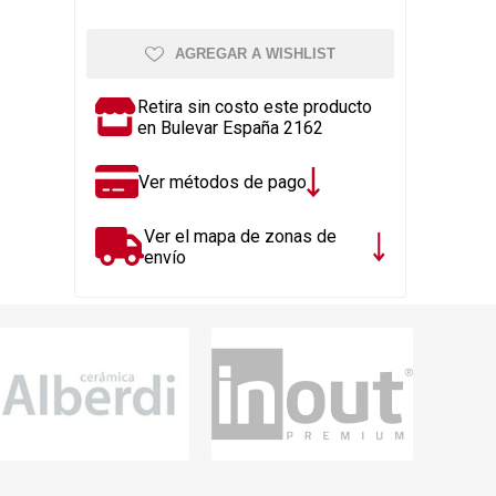
Rejillas, sifones, valvulas
erfiles y
es
Cañería y acc. desague.
AGREGAR A WISHLIST
e
Tanques y Bombas de Agua
Retira sin costo este producto
Adhesivo, Sellantes,
en Bulevar España 2162
Siliconas
Resina, Hormigón, Cámaras
Ver métodos de pago
Insp.
Productos para Riego y
Ver el mapa de zonas de
Jardín
envío
Cañeria y acc. para gas
Ver todo