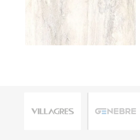
Grifería
Bachas
Extracto
Accesori
Muebles
Bañeras,
Ver tod