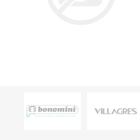
Grifería
Bachas
Extracto
Accesori
Muebles
Bañeras,
Ver tod