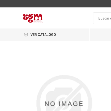
VER CATALOGO
Baño
Loza San
Tapas pa