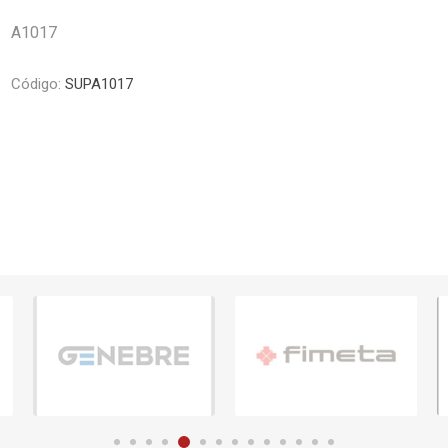
Piletas y mesadas
Mosaicos, p
A1017
decoracion
Complementos
Piso flotant
res
Muebles
Código:
SUPA1017
Piso vinilico
os y Espejos
 hidromasajes
o