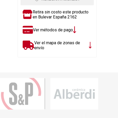
Rejillas, sifones, valvulas
erfiles y
es
Cañería y acc. desague.
Retira sin costo este producto
en Bulevar España 2162
e
Tanques y Bombas de Agua
Adhesivo, Sellantes,
Ver métodos de pago
Siliconas
Resina, Hormigón, Cámaras
Ver el mapa de zonas de
Insp.
envío
Productos para Riego y
Jardín
Cañeria y acc. para gas
Ver todo