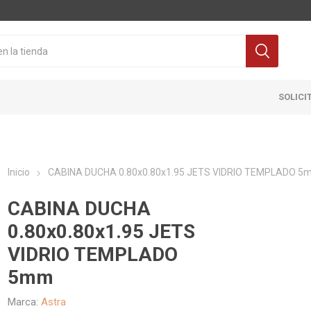
SOLICI
Inicio
CABINA DUCHA 0.80x0.80x1.95 JETS VIDRIO TEMPLADO 5
CABINA DUCHA
0.80x0.80x1.95 JETS
VIDRIO TEMPLADO
Cocina
Pisos y re
5mm
itaria
Grifería
Ceramicas
ra Inodoro
Extractores y Campanas
Porcelanat
Marca:
Astra