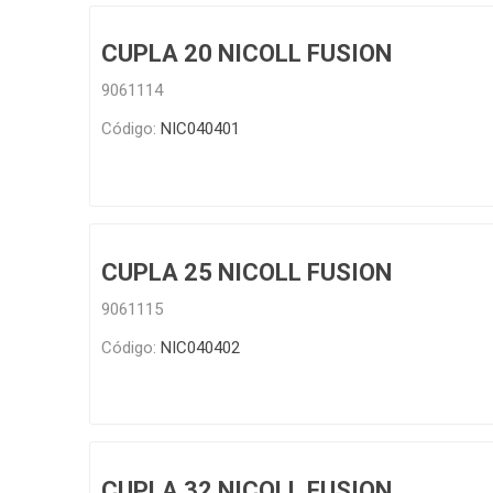
Infraest
CUPLA 20 NICOLL FUSION
(abaste
desagu
9061114
Redes d
Código:
NIC040401
Redes d
CUPLA 25 NICOLL FUSION
9061115
Código:
NIC040402
ARYAR
CUPLA 32 NICOLL FUSION