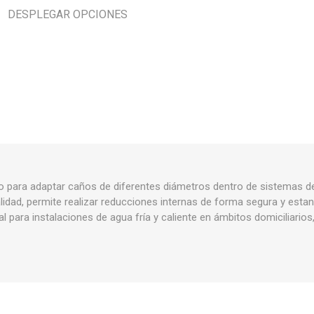
Piletas y mesadas
Mosaicos, p
DESPLEGAR OPCIONES
decoracion
Complementos
Piso flotant
res
Muebles
Piso vinilico
os y Espejos
 hidromasajes
o
do para adaptar caños de diferentes diámetros dentro de sistemas d
calidad, permite realizar reducciones internas de forma segura y esta
al para instalaciones de agua fría y caliente en ámbitos domiciliarios