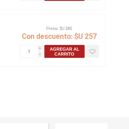
Precio:
$U 285
Con descuento:
$U 257
AGREGAR AL
i
CARRITO
h