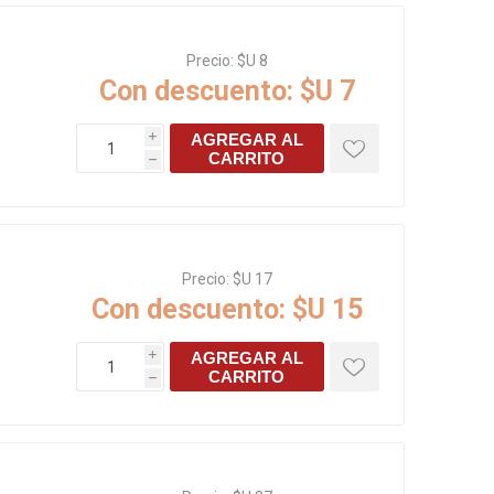
s baño/cocina
Cerámica y porcelanato
Precio:
$U 8
 Soler & Palau
Con descuento:
$U 7
AGREGAR AL
i
CARRITO
h
Precio:
$U 17
Con descuento:
$U 15
AGREGAR AL
Envío por zonas
Ofertas
i
CARRITO
h