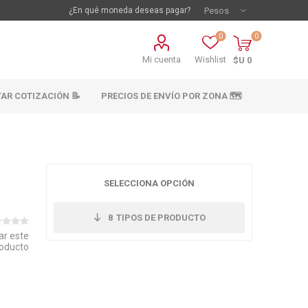
¿En qué moneda deseas pagar?
0
0
Mi cuenta
Wishlist
$U 0
TAR COTIZACIÓN 📝
PRECIOS DE ENVÍO POR ZONA 🗺️
SELECCIONA OPCIÓN
8
TIPOS DE PRODUCTO
ar este
oducto
vestimientos
Materiales sanitarios
Cañeria y acc.
abastecimiento
os