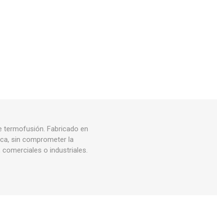
Rejillas, sifones, valvulas
erfiles y
es
Cañería y acc. desague.
e
Tanques y Bombas de Agua
Adhesivo, Sellantes,
Siliconas
Resina, Hormigón, Cámaras
Insp.
Productos para Riego y
Jardín
Cañeria y acc. para gas
e termofusión. Fabricado en
Ver todo
nca, sin comprometer la
, comerciales o industriales.