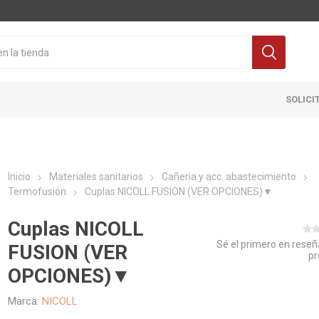
SOLICI
Inicio
Materiales sanitarios
Cañeria y acc. abastecimiento
Termofusión
Cuplas NICOLL FUSION (VER OPCIONES)▼
Cuplas NICOLL
Sé el primero en reseñ
FUSION (VER
pr
Cocina
Pisos y re
OPCIONES)▼
itaria
Grifería
Ceramicas
Marca:
NICOLL
ra Inodoro
Extractores y Campanas
Porcelanat