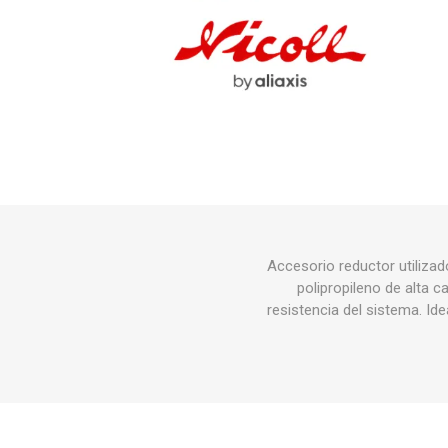
Grifería
Bachas
Extracto
Accesori
Muebles
Bañeras,
Ver tod
Accesorio reductor utiliza
polipropileno de alta 
resistencia del sistema. Ide