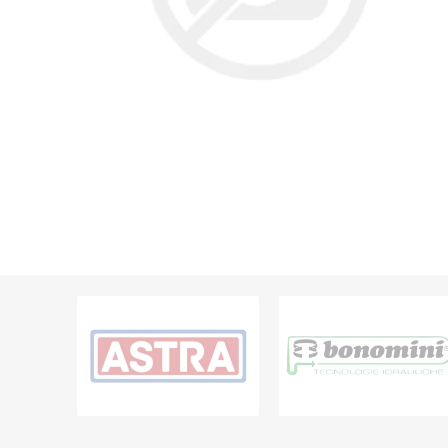
Grifería
Bachas
Extracto
Accesori
Muebles
Bañeras,
Ver tod