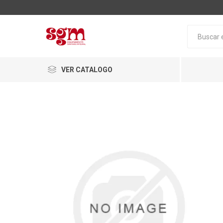
VER CATALOGO
Baño
Loza San
Tapas pa