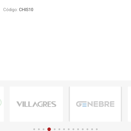
Piletas y mesadas
Mosaicos, p
Código:
CHIS10
decoracion
Complementos
Piso flotant
res
Muebles
Piso vinilico
os y Espejos
 hidromasajes
o