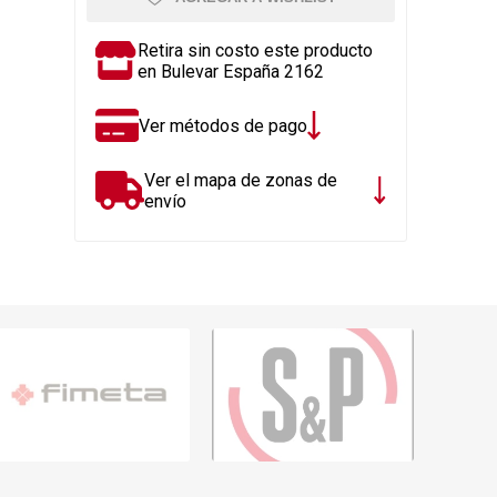
Rejillas, sifones, valvulas
erfiles y
es
Cañería y acc. desague.
Retira sin costo este producto
en Bulevar España 2162
e
Tanques y Bombas de Agua
Adhesivo, Sellantes,
Ver métodos de pago
Siliconas
Resina, Hormigón, Cámaras
Ver el mapa de zonas de
Insp.
envío
Productos para Riego y
Jardín
Cañeria y acc. para gas
Ver todo