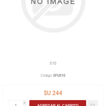
S10
Código:
EFUS10
$U 244
i
AGREGAR AL CARRITO