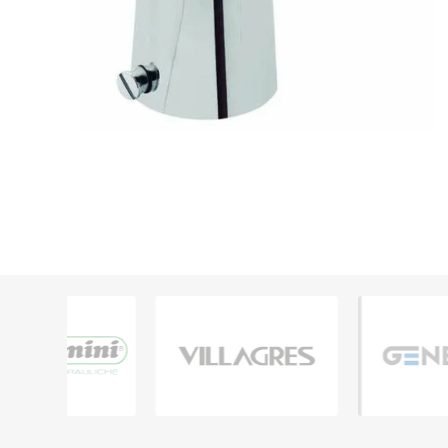
Grifería
Bachas
Extracto
Accesori
Muebles
Bañeras,
Ver tod