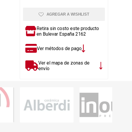
Rejillas, sifones, valvulas
erfiles y
es
Cañería y acc. desague.
AGREGAR A WISHLIST
e
Tanques y Bombas de Agua
Retira sin costo este producto
Adhesivo, Sellantes,
en Bulevar España 2162
Siliconas
Resina, Hormigón, Cámaras
Ver métodos de pago
Insp.
Productos para Riego y
Ver el mapa de zonas de
Jardín
envío
Cañeria y acc. para gas
Ver todo