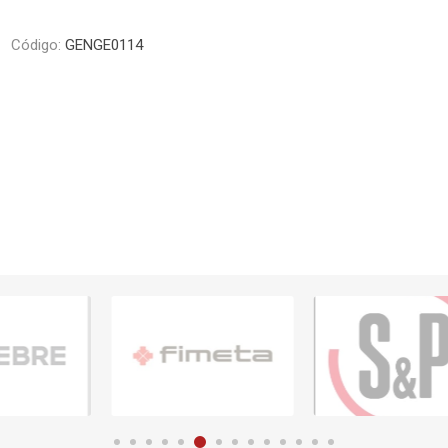
Piletas y mesadas
Mosaicos, p
decoracion
Código:
GENGE0114
Complementos
Piso flotant
res
Muebles
Piso vinilico
os y Espejos
 hidromasajes
o