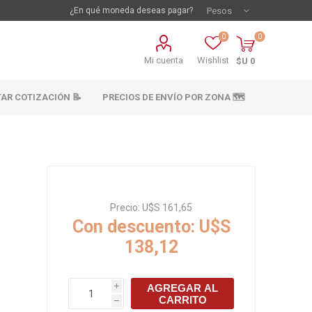
¿En qué moneda deseas pagar?
0
0
Mi cuenta
Wishlist
$U 0
TAR COTIZACIÓN 📝
PRECIOS DE ENVÍO POR ZONA 🗺️
Precio:
U$S 161,65
Con descuento:
U$S
138,12
vestimientos
Materiales sanitarios
Cañeria y acc.
AGREGAR AL
i
abastecimiento
CARRITO
os
h