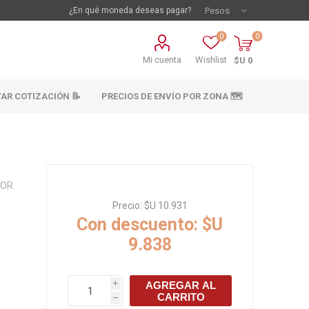
¿En qué moneda deseas pagar?
0
0
Mi cuenta
Wishlist
$U 0
TAR COTIZACIÓN 📝
PRECIOS DE ENVÍO POR ZONA 🗺️
LOR
Precio:
$U 10.931
Con descuento:
$U
9.838
vestimientos
Materiales sanitarios
Cañeria y acc.
AGREGAR AL
i
abastecimiento
CARRITO
os
h