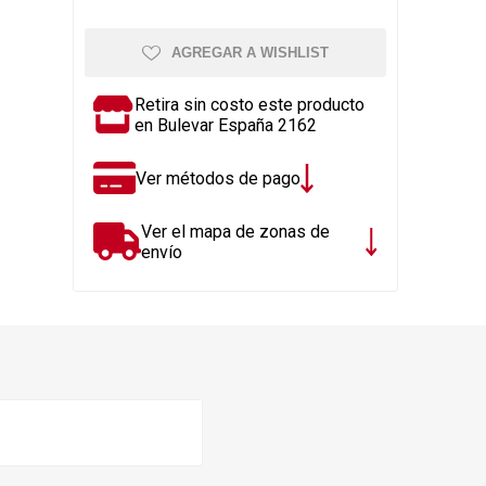
Rejillas, sifones, valvulas
erfiles y
es
Cañería y acc. desague.
AGREGAR A WISHLIST
e
Tanques y Bombas de Agua
Retira sin costo este producto
Adhesivo, Sellantes,
en Bulevar España 2162
Siliconas
Resina, Hormigón, Cámaras
Ver métodos de pago
Insp.
Productos para Riego y
Ver el mapa de zonas de
Jardín
envío
Cañeria y acc. para gas
Ver todo