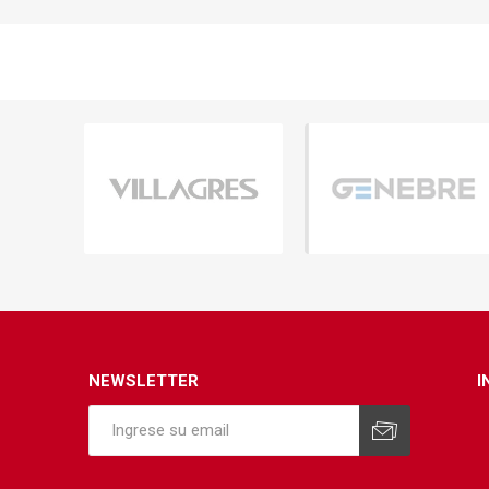
Infraest
(abaste
desagu
Redes d
Redes d
ARYAR
NEWSLETTER
I