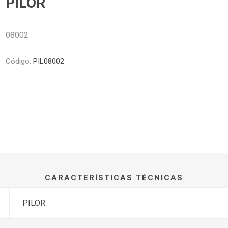
PILOR
Piletas y mesadas
Mosaicos, p
decoracion
Complementos
Piso flotant
08002
res
Muebles
Piso vinilico
os y Espejos
Código:
PIL08002
 hidromasajes
o
CARACTERÍSTICAS TÉCNICAS
PILOR