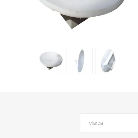
Grifería
Bachas
Extracto
Accesori
Muebles
Bañeras,
Ver tod
Marca