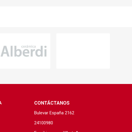
s baño/cocina
Cerámica y porcelanato
 Soler & Palau
Envío por zonas
Ofertas
A
CONTÁCTANOS
Bulevar España 2162
24100980