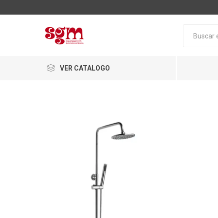
VER CATALOGO
Baño
Loza San
Tapas pa