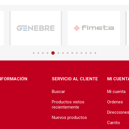
ructura
Herramientas
Extractore
cimiento y
Extractores
e)
e abastecimiento
e desague
NFORMACIÓN
SERVICIO AL CLIENTE
MI CUENT
Buscar
Mi cuenta
T
TODA LA GRIFERÍA
Precio de 
🗺️
Productos vistos
Ordenes
BAÑO
recientemente
Direccione
COCINA
Nuevos productos
Carrito