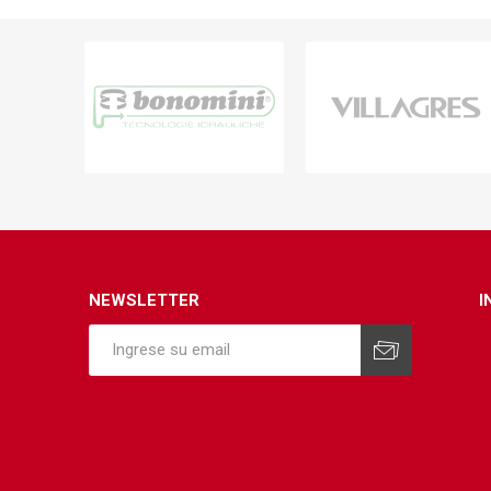
Infraest
(abaste
desagu
Redes d
Redes d
NEWSLETTER
I
ARYAR