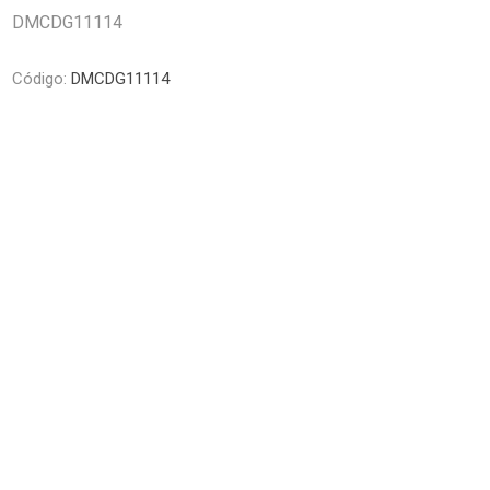
Piletas y mesadas
Mosaicos, p
DMCDG11114
decoracion
Complementos
Piso flotant
Código:
DMCDG11114
res
Muebles
Piso vinilico
os y Espejos
 hidromasajes
o