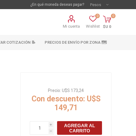
¿En qué moneda deseas pagar?
0
0
Mi cuenta
Wishlist
$U 0
TAR COTIZACIÓN 📝
PRECIOS DE ENVÍO POR ZONA 🗺️
Precio:
U$S 173,24
Con descuento:
U$S
149,71
vestimientos
Materiales sanitarios
Cañeria y acc.
AGREGAR AL
i
abastecimiento
CARRITO
os
h