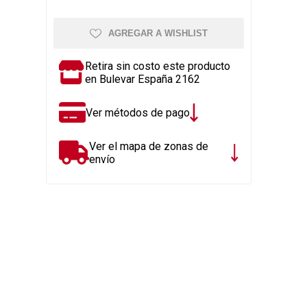
Rejillas, sifones, valvulas
erfiles y
es
Cañería y acc. desague.
AGREGAR A WISHLIST
e
Tanques y Bombas de Agua
Retira sin costo este producto
Adhesivo, Sellantes,
en Bulevar España 2162
Siliconas
Resina, Hormigón, Cámaras
Ver métodos de pago
Insp.
Productos para Riego y
Ver el mapa de zonas de
Jardín
envío
Cañeria y acc. para gas
Ver todo