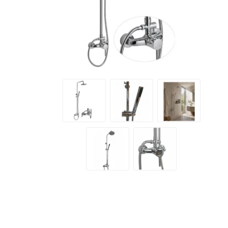
Grifería
Bachas
Extracto
Accesori
Muebles
Bañeras,
Ver tod