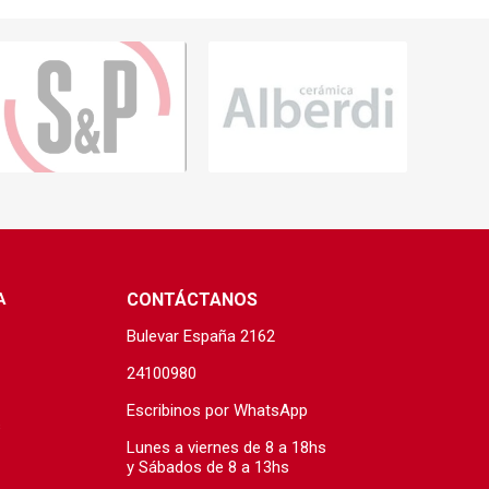
s baño/cocina
Cerámica y porcelanato
 Soler & Palau
A
CONTÁCTANOS
Bulevar España 2162
Envío por zonas
Ofertas
24100980
Escribinos por WhatsApp
s
Lunes a viernes de 8 a 18hs
y Sábados de 8 a 13hs