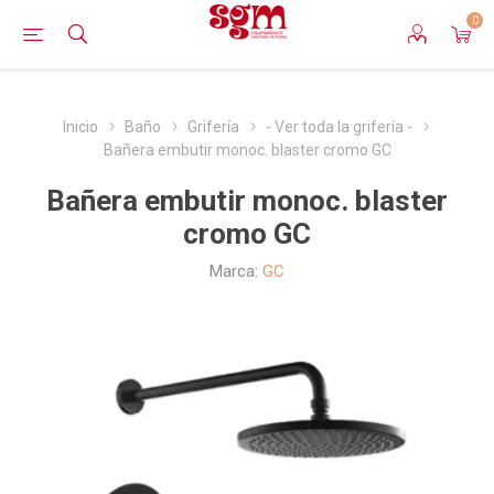
0
Inicio
Baño
Grifería
- Ver toda la grifería -
Bañera embutir monoc. blaster cromo GC
Bañera embutir monoc. blaster
cromo GC
Marca:
GC