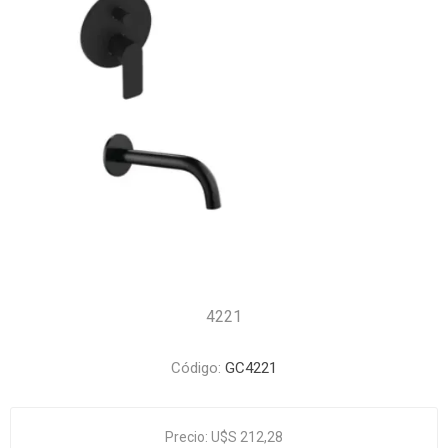
4221
Código:
GC4221
Precio:
U$S 212,28