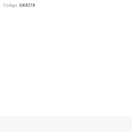
Piletas y mesadas
Mosaicos, p
Código:
SIK8218
decoracion
Complementos
Piso flotant
res
Muebles
Piso vinilico
os y Espejos
 hidromasajes
o