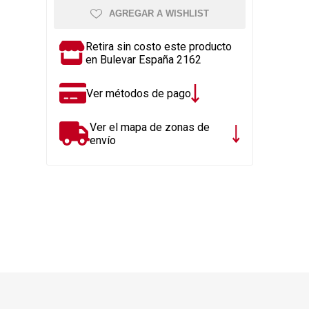
Rejillas, sifones, valvulas
erfiles y
AGREGAR A WISHLIST
es
Cañería y acc. desague.
e
Tanques y Bombas de Agua
Retira sin costo este producto
en Bulevar España 2162
Adhesivo, Sellantes,
Siliconas
Ver métodos de pago
Resina, Hormigón, Cámaras
Insp.
Ver el mapa de zonas de
Productos para Riego y
envío
Jardín
Cañeria y acc. para gas
Ver todo