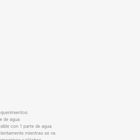
s baño/cocina
Cerámica y porcelanato
 Soler & Palau
Envío por zonas
Ofertas
equerimientos.
te de agua.
xible con 1 parte de agua.
o lentamente mientras se va
homogénea y plástica.