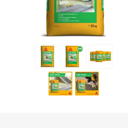
Grifería
Bachas
Extracto
Accesori
Muebles
Bañeras,
Ver tod