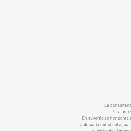
Infraest
(abaste
desagu
Redes d
Redes d
ARYAR
La consistenc
Para uso v
En superficies horizontal
Colocar la mitad del agua 
revolviendo. Agregar