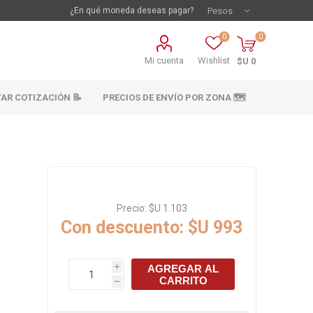
¿En qué moneda deseas pagar?
0
0
Mi cuenta
Wishlist
$U 0
TAR COTIZACIÓN 📝
PRECIOS DE ENVÍO POR ZONA 🗺️
Precio:
$U 1.103
Con descuento:
$U 993
vestimientos
Materiales sanitarios
AGREGAR AL
i
Cañeria y acc.
CARRITO
h
abastecimiento
os