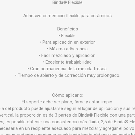
Binda® Flexible
ructura
Herramientas
Extractore
cimiento y
Adhesivo cementicio flexible para cerámicos
Extractores
e)
Beneficios
e abastecimiento
• Flexible.
e desague
• Para aplicación en exterior.
• Máxima adherencia.
• Fácil mezclado y aplicación.
• Excelente trabajabilidad.
• Gran permanencia de la mezcla fresca.
• Tiempo de abierto y de corrección muy prolongado.
Cómo aplicarlo:
T
TODA LA GRIFERÍA
Precio de 
El soporte debe ser plano, firme y estar limpio.
🗺️
BAÑO
ia del producto puede ajustarse según el lugar de aplicación y sus r
ertical, la proporción es de 3 partes de Binda® Flexible con una par
COCINA
es, es posible obtener una consistencia más fluida, 2,5 de Binda® Fle
necesaria en un recipiente adecuado para mezclar y agregar el polv
 el agua restante y continuar revolviendo hasta obtener una pasta 