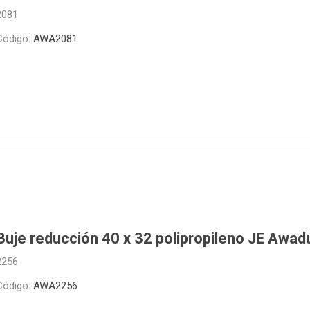
2081
Código:
AWA2081
Buje reducción 40 x 32 polipropileno JE Awad
2256
Código:
AWA2256