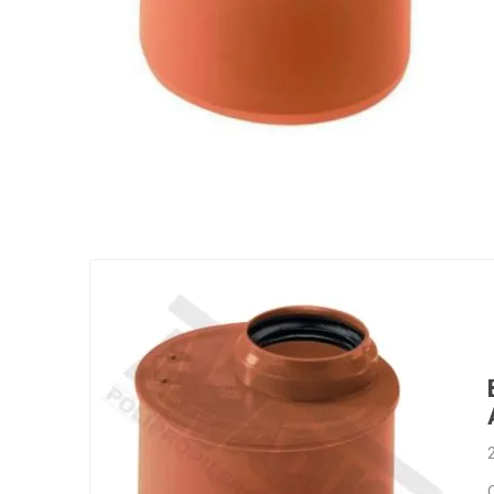
Grifería
Bachas
Extracto
Accesori
Muebles
Bañeras,
Ver tod