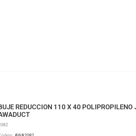
Piletas y mesadas
Mosaicos, p
decoracion
Complementos
Piso flotant
res
Muebles
Piso vinilico
os y Espejos
 hidromasajes
o
BUJE REDUCCION 110 X 40 POLIPROPILENO 
AWADUCT
2082
Código:
AWA2082