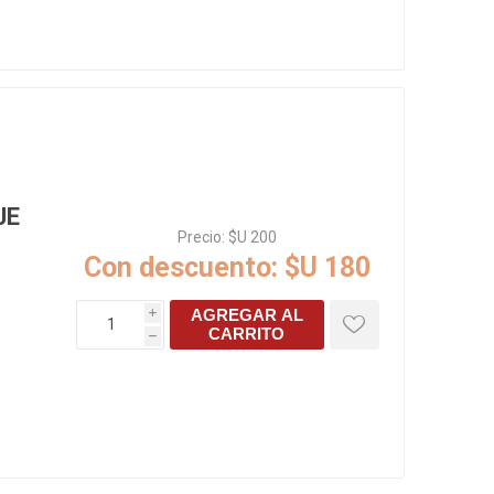
JE
Precio:
$U 200
Con descuento:
$U 180
AGREGAR AL
i
CARRITO
h