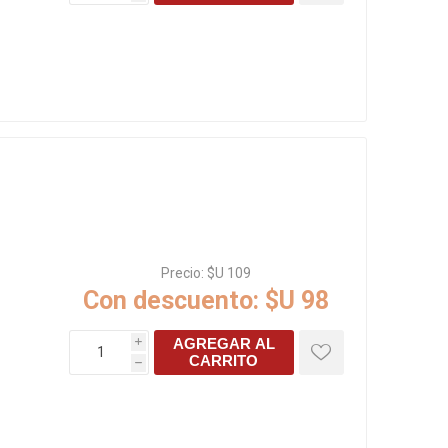
Precio:
$U 109
Con descuento:
$U 98
AGREGAR AL
i
CARRITO
h