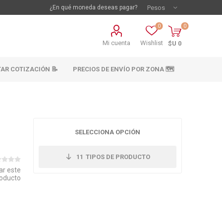
¿En qué moneda deseas pagar?
0
0
Mi cuenta
Wishlist
$U 0
TAR COTIZACIÓN 📝
PRECIOS DE ENVÍO POR ZONA 🗺️
SELECCIONA OPCIÓN
11
TIPOS DE PRODUCTO
ar este
oducto
vestimientos
Materiales sanitarios
Cañeria y acc.
abastecimiento
os