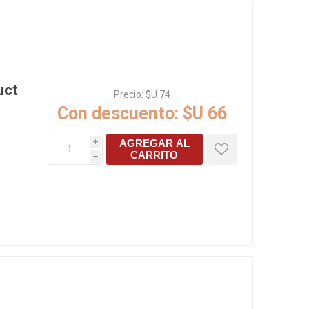
uct
Precio:
$U 74
Con descuento:
$U 66
AGREGAR AL
i
CARRITO
h