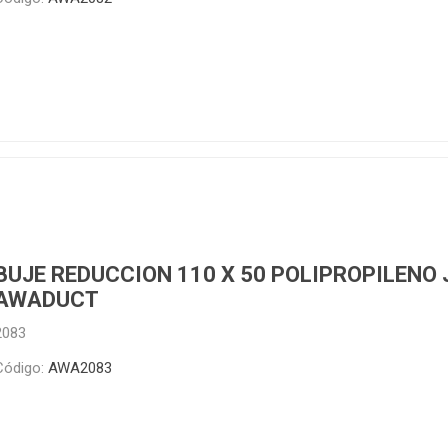
ructura
Herramientas
Extractore
cimiento y
Extractores
e)
e abastecimiento
e desague
BUJE REDUCCION 110 X 50 POLIPROPILENO 
AWADUCT
T
TODA LA GRIFERÍA
Precio de 
2083
🗺️
BAÑO
Código:
AWA2083
COCINA