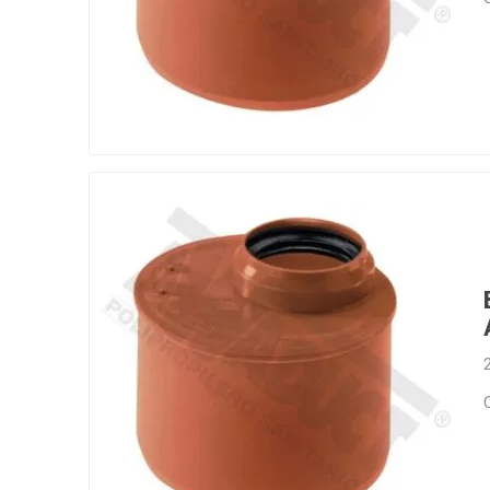
Infraest
(abaste
desagu
Redes d
Redes d
ARYAR