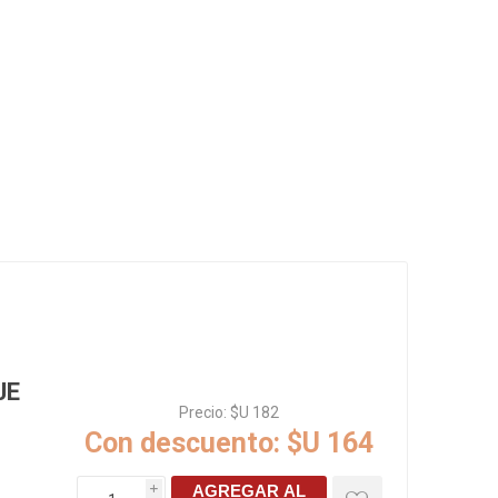
Rejillas, sifones, valvulas
erfiles y
es
Cañería y acc. desague.
e
Tanques y Bombas de Agua
Adhesivo, Sellantes,
Siliconas
Resina, Hormigón, Cámaras
Insp.
Productos para Riego y
Jardín
Cañeria y acc. para gas
Ver todo
JE
Precio:
$U 182
Con descuento:
$U 164
AGREGAR AL
i