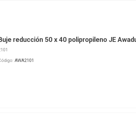
Buje reducción 50 x 40 polipropileno JE Awad
2101
Código:
AWA2101