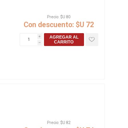
Precio:
$U 80
Con descuento:
$U 72
AGREGAR AL
i
CARRITO
h
Precio:
$U 82