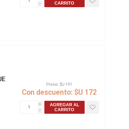
CARRITO
h
s baño/cocina
Cerámica y porcelanato
 Soler & Palau
JE
Precio:
$U 191
Con descuento:
$U 172
Envío por zonas
Ofertas
AGREGAR AL
i
CARRITO
h