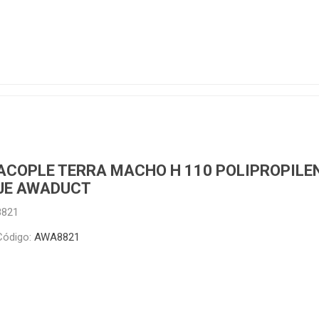
ructura
Herramientas
Extractore
cimiento y
Extractores
e)
e abastecimiento
e desague
ACOPLE TERRA MACHO H 110 POLIPROPILE
JE AWADUCT
8821
T
TODA LA GRIFERÍA
Precio de 
Código:
AWA8821
🗺️
BAÑO
COCINA