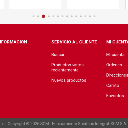
NFORMACIÓN
SERVICIO AL CLIENTE
MI CUENT
Buscar
Mi cuenta
Productos vistos
Ordenes
recientemente
Direccione
Nuevos productos
Carrito
Favoritos
Copyright ® 2026 SGM - Equipamiento Sanitario Integral. SGM S.A