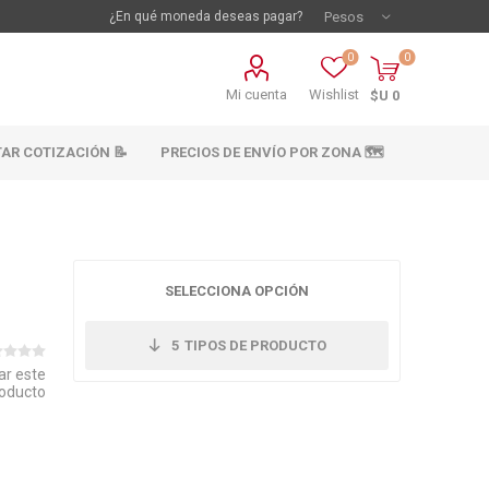
¿En qué moneda deseas pagar?
0
0
Mi cuenta
Wishlist
$U 0
TAR COTIZACIÓN 📝
PRECIOS DE ENVÍO POR ZONA 🗺️
SELECCIONA OPCIÓN
5
TIPOS DE PRODUCTO
ar este
oducto
vestimientos
Materiales sanitarios
Cañeria y acc.
abastecimiento
os