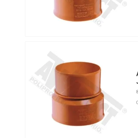
Infraest
(abaste
desagu
Redes d
Redes d
ARYAR