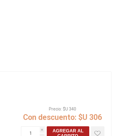
Rejillas, sifones, valvulas
erfiles y
es
Cañería y acc. desague.
e
Tanques y Bombas de Agua
Adhesivo, Sellantes,
Siliconas
Resina, Hormigón, Cámaras
Insp.
Productos para Riego y
Jardín
Cañeria y acc. para gas
Ver todo
Precio:
$U 340
Con descuento:
$U 306
AGREGAR AL
i
CARRITO