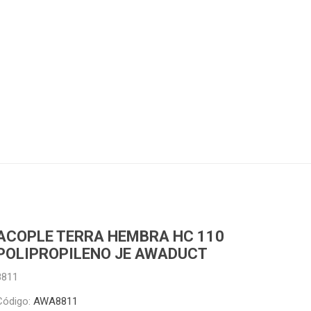
Piletas y mesadas
Mosaicos, p
decoracion
Complementos
Piso flotant
res
Muebles
Piso vinilico
os y Espejos
 hidromasajes
o
ACOPLE TERRA HEMBRA HC 110
POLIPROPILENO JE AWADUCT
8811
Código:
AWA8811