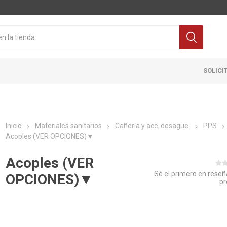
SOLICI
Inicio
Materiales sanitarios
Cañería y acc. desague.
PPS
Acoples (VER OPCIONES)▼
Acoples (VER
Sé el primero en reseñ
OPCIONES)▼
pr
Cocina
Pisos y re
itaria
Grifería
Ceramicas
ra Inodoro
Extractores y Campanas
Porcelanat