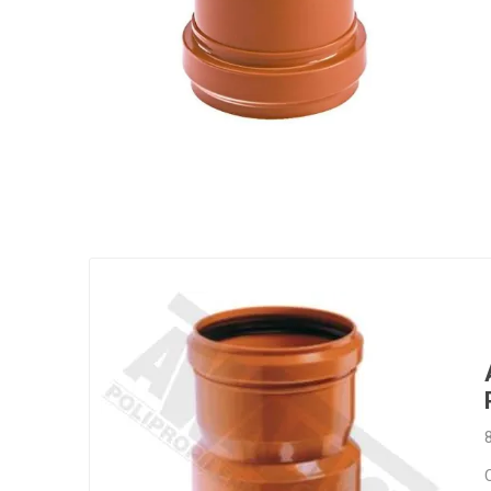
Grifería
Bachas
Extracto
Accesori
Muebles
Bañeras,
Ver tod