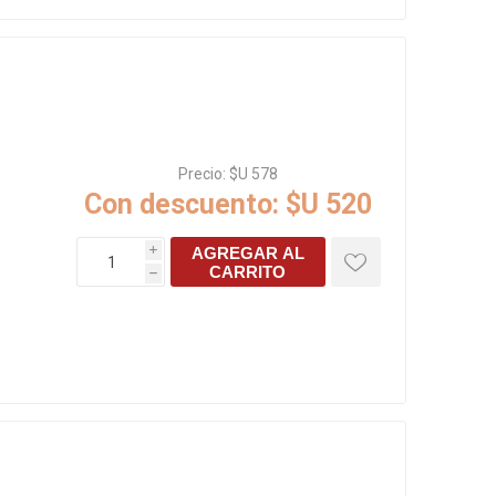
Precio:
$U 578
Con descuento:
$U 520
AGREGAR AL
i
CARRITO
h