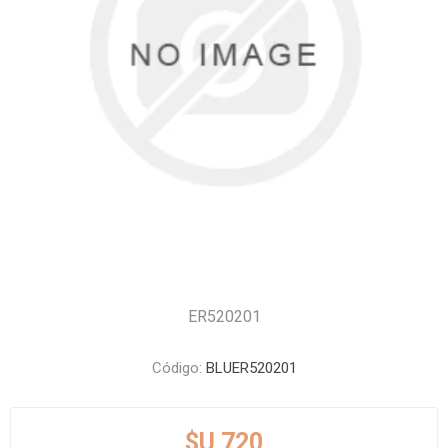
ER520201
Código:
BLUER520201
$U 720