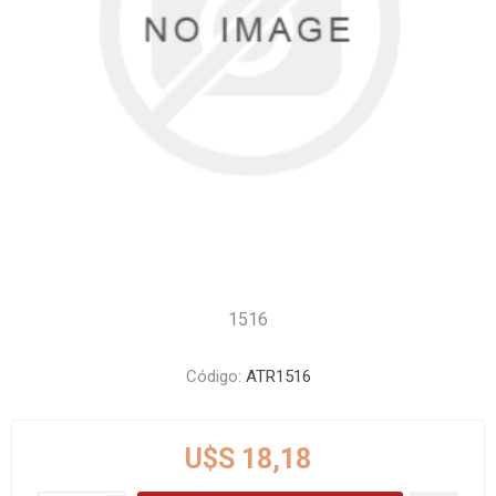
1516
Código:
ATR1516
U$S 18,18