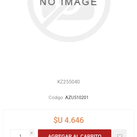
KZ255040
Código:
AZU510201
$U 4.646
i
AGREGAR AL CARRITO