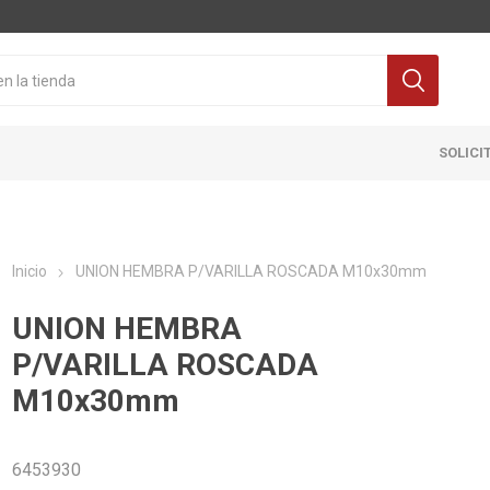
SOLICI
Inicio
UNION HEMBRA P/VARILLA ROSCADA M10x30mm
UNION HEMBRA
P/VARILLA ROSCADA
M10x30mm
Cocina
Pisos y re
itaria
Grifería
Ceramicas
6453930
ra Inodoro
Extractores y Campanas
Porcelanat