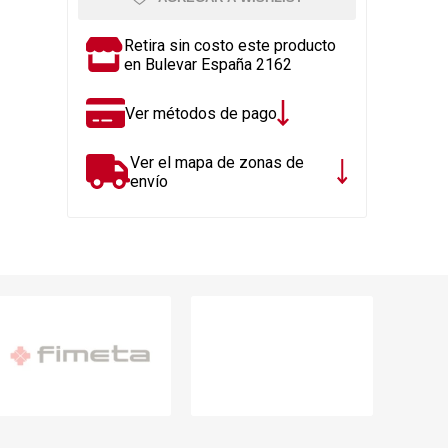
Rejillas, sifones, valvulas
erfiles y
es
Cañería y acc. desague.
Retira sin costo este producto
en Bulevar España 2162
e
Tanques y Bombas de Agua
Adhesivo, Sellantes,
Ver métodos de pago
Siliconas
Resina, Hormigón, Cámaras
Ver el mapa de zonas de
Insp.
envío
Productos para Riego y
Jardín
Cañeria y acc. para gas
Ver todo