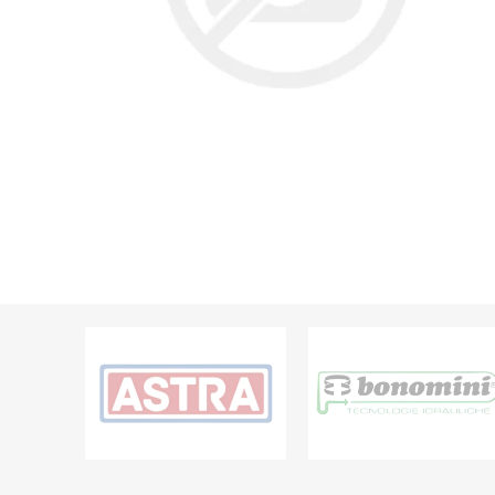
Grifería
Bachas
Extracto
Accesori
Muebles
Bañeras,
Ver tod