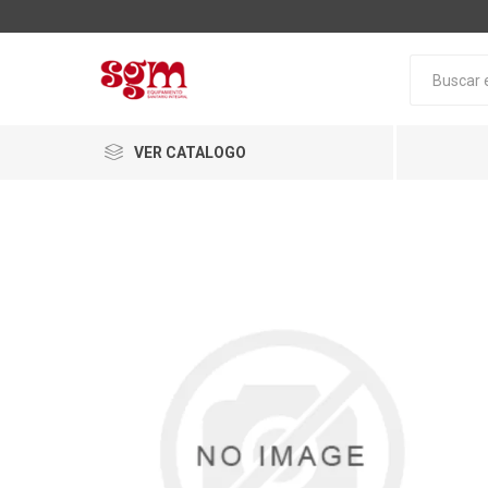
VER CATALOGO
Baño
Loza San
Tapas pa