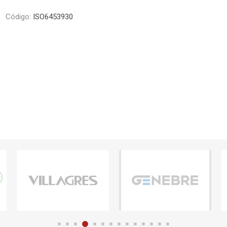
Piletas y mesadas
Mosaicos, p
Código:
ISO6453930
decoracion
Complementos
Piso flotant
res
Muebles
Piso vinilico
os y Espejos
 hidromasajes
o