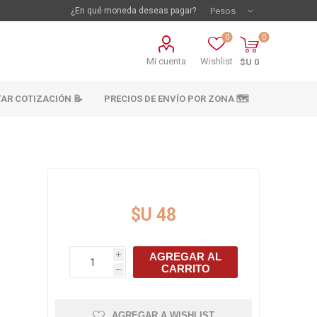
¿En qué moneda deseas pagar?
0
0
Mi cuenta
Wishlist
$U 0
TAR COTIZACIÓN 📝
PRECIOS DE ENVÍO POR ZONA 🗺️
$U 48
AGREGAR AL
i
vestimientos
Materiales sanitarios
CARRITO
h
Cañeria y acc.
abastecimiento
os
AGREGAR A WISHLIST