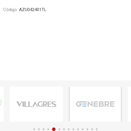
Piletas y mesadas
Mosaicos, p
Código:
AZU042401TL
decoracion
Complementos
Piso flotant
res
Muebles
Piso vinilico
os y Espejos
 hidromasajes
o