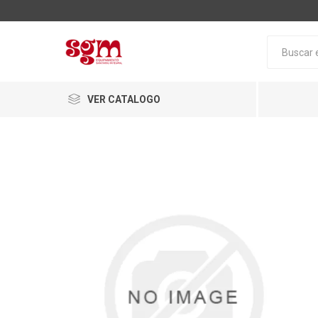
VER CATALOGO
Baño
Loza San
Tapas pa