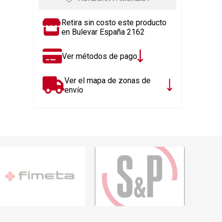
Rejillas, sifones, valvulas
erfiles y
es
Cañería y acc. desague.
Retira sin costo este producto
en Bulevar España 2162
e
Tanques y Bombas de Agua
Adhesivo, Sellantes,
Ver métodos de pago
Siliconas
Resina, Hormigón, Cámaras
Ver el mapa de zonas de
Insp.
envío
Productos para Riego y
Jardín
Cañeria y acc. para gas
Ver todo