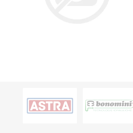
Grifería
Bachas
Extracto
Accesori
Muebles
Bañeras,
Ver tod