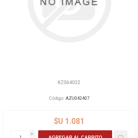
KZ064032
Código:
AZU042407
$U 1.081
i
AGREGAR AL CARRITO