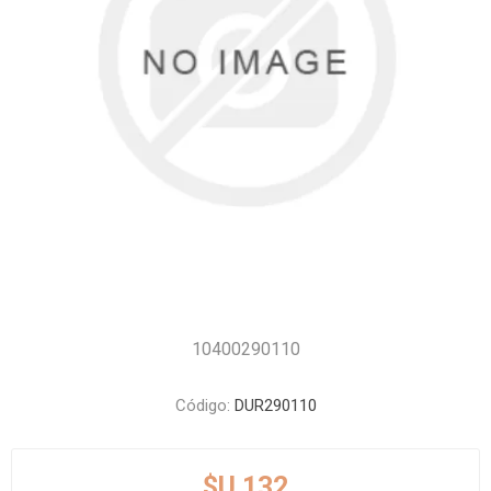
10400290110
Código:
DUR290110
$U 132