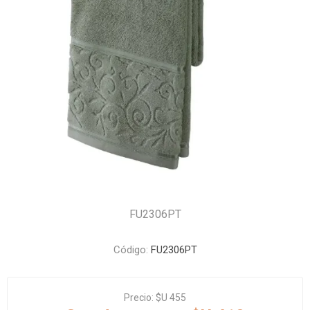
FU2306PT
Código:
FU2306PT
Precio:
$U 455