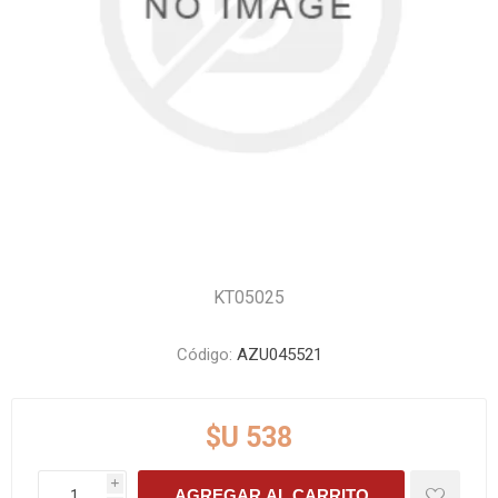
KT05025
Código:
AZU045521
$U 538
i
AGREGAR AL CARRITO