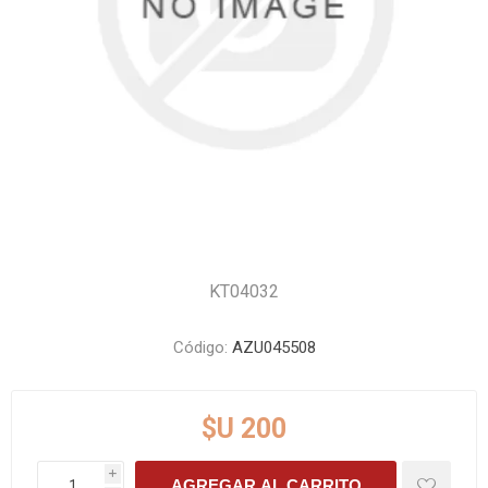
KT04032
Código:
AZU045508
$U 200
i
AGREGAR AL CARRITO