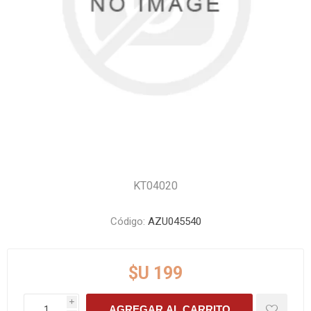
KT04020
Código:
AZU045540
$U 199
i
AGREGAR AL CARRITO