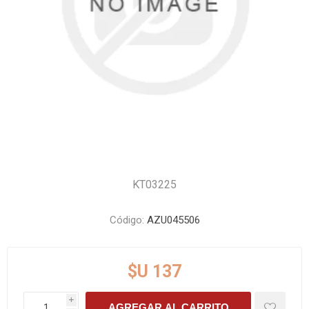
KT03225
Código:
AZU045506
$U 137
i
AGREGAR AL CARRITO