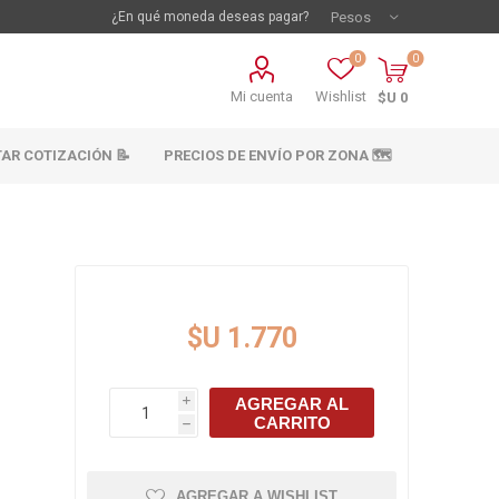
¿En qué moneda deseas pagar?
0
0
Mi cuenta
Wishlist
$U 0
TAR COTIZACIÓN 📝
PRECIOS DE ENVÍO POR ZONA 🗺️
$U 1.770
AGREGAR AL
i
vestimientos
Materiales sanitarios
CARRITO
h
Cañeria y acc.
abastecimiento
os
AGREGAR A WISHLIST