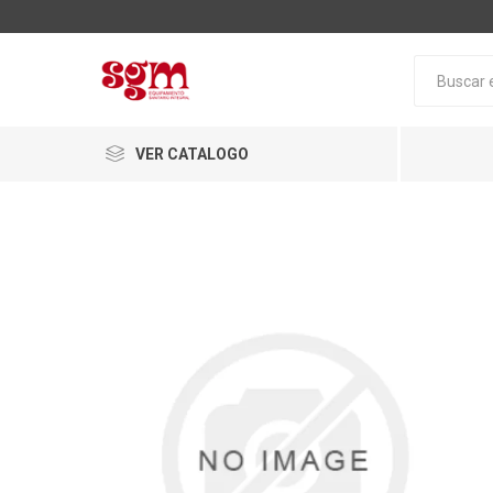
VER CATALOGO
Baño
Loza San
Tapas pa