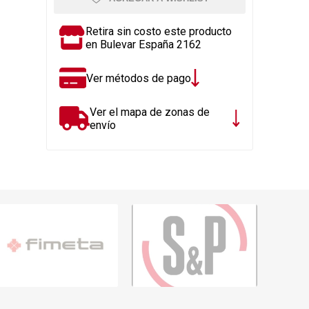
Rejillas, sifones, valvulas
erfiles y
es
Cañería y acc. desague.
Retira sin costo este producto
en Bulevar España 2162
e
Tanques y Bombas de Agua
Adhesivo, Sellantes,
Ver métodos de pago
Siliconas
Resina, Hormigón, Cámaras
Ver el mapa de zonas de
Insp.
envío
Productos para Riego y
Jardín
Cañeria y acc. para gas
Ver todo