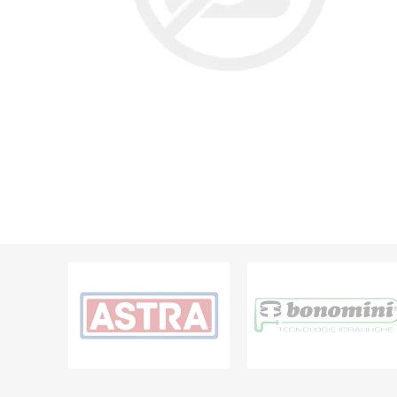
Grifería
Bachas
Extracto
Accesori
Muebles
Bañeras,
Ver tod