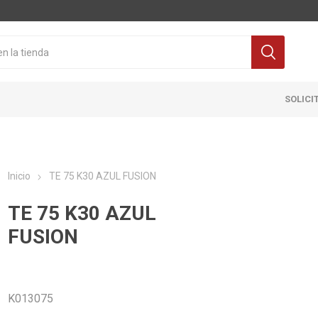
SOLICI
Inicio
TE 75 K30 AZUL FUSION
TE 75 K30 AZUL
FUSION
Cocina
Pisos y re
itaria
Grifería
Ceramicas
K013075
ra Inodoro
Extractores y Campanas
Porcelanat