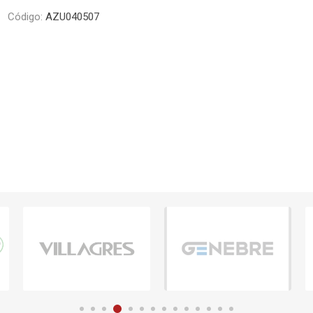
Piletas y mesadas
Mosaicos, p
Código:
AZU040507
decoracion
Complementos
Piso flotant
res
Muebles
Piso vinilico
os y Espejos
 hidromasajes
o