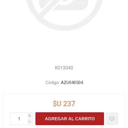
K013040
Código:
AZU040504
$U 237
i
AGREGAR AL CARRITO
h