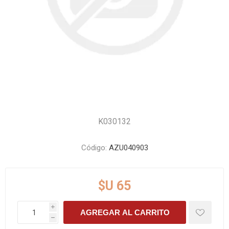
K030132
Código:
AZU040903
$U 65
i
AGREGAR AL CARRITO
h