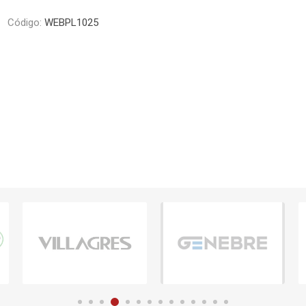
Piletas y mesadas
Mosaicos, p
Código:
WEBPL1025
decoracion
Complementos
Piso flotant
res
Muebles
Piso vinilico
os y Espejos
 hidromasajes
o