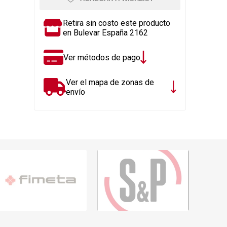
Rejillas, sifones, valvulas
erfiles y
es
Cañería y acc. desague.
Retira sin costo este producto
en Bulevar España 2162
e
Tanques y Bombas de Agua
Adhesivo, Sellantes,
Ver métodos de pago
Siliconas
Resina, Hormigón, Cámaras
Ver el mapa de zonas de
Insp.
envío
Productos para Riego y
Jardín
Cañeria y acc. para gas
Ver todo