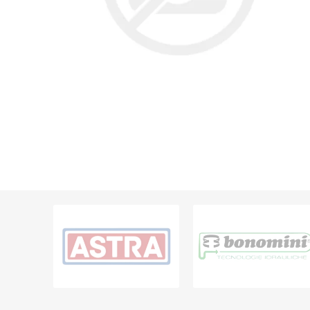
Grifería
Bachas
Extracto
Accesori
Muebles
Bañeras,
Ver tod