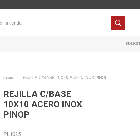
SOLICI
Inicio
REJILLA C/BASE 10X10 ACERO INOX PINOP
REJILLA C/BASE
10X10 ACERO INOX
PINOP
Cocina
Pisos y re
itaria
Grifería
Ceramicas
PL1025
ra Inodoro
Extractores y Campanas
Porcelanat