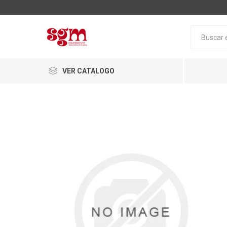
VER CATALOGO
Baño
Loza San
Tapas pa