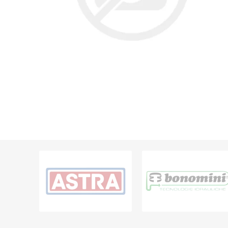
Grifería
Bachas
Extracto
Accesori
Muebles
Bañeras,
Ver tod