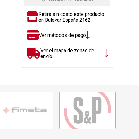
Rejillas, sifones, valvulas
erfiles y
es
Cañería y acc. desague.
Retira sin costo este producto
en Bulevar España 2162
e
Tanques y Bombas de Agua
Adhesivo, Sellantes,
Ver métodos de pago
Siliconas
Resina, Hormigón, Cámaras
Ver el mapa de zonas de
Insp.
envío
Productos para Riego y
Jardín
Cañeria y acc. para gas
Ver todo