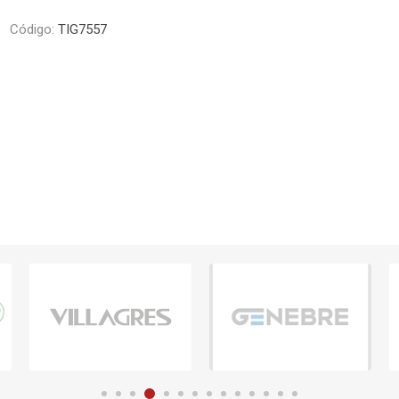
Piletas y mesadas
Mosaicos, p
Código:
TIG7557
decoracion
Complementos
Piso flotant
res
Muebles
Piso vinilico
os y Espejos
 hidromasajes
o