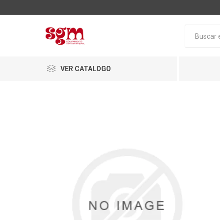
VER CATALOGO
Baño
Loza San
Tapas pa