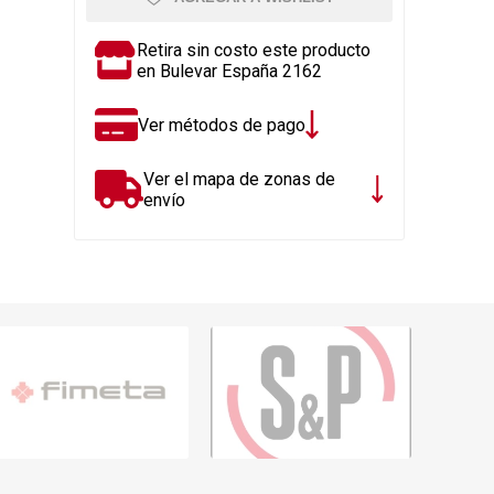
Rejillas, sifones, valvulas
erfiles y
es
Cañería y acc. desague.
Retira sin costo este producto
en Bulevar España 2162
e
Tanques y Bombas de Agua
Adhesivo, Sellantes,
Ver métodos de pago
Siliconas
Resina, Hormigón, Cámaras
Ver el mapa de zonas de
Insp.
envío
Productos para Riego y
Jardín
Cañeria y acc. para gas
Ver todo