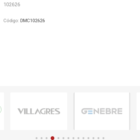
102626
Piletas y mesadas
Mosaicos, p
decoracion
Complementos
Piso flotant
Código:
DMC102626
res
Muebles
Piso vinilico
os y Espejos
 hidromasajes
o