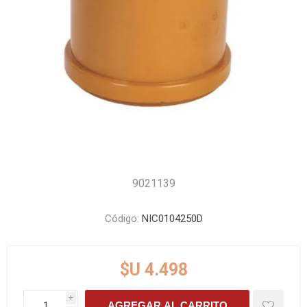
9021139
Código:
NIC0104250D
$U 4.498
i
AGREGAR AL CARRITO