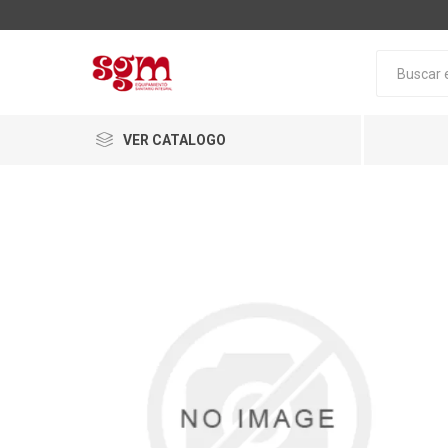
VER CATALOGO
Baño
Loza San
Tapas pa