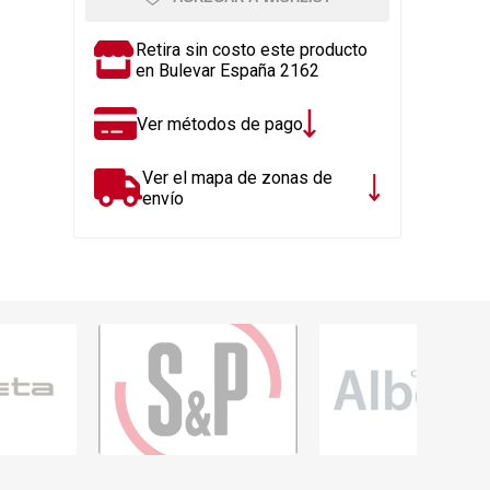
Rejillas, sifones, valvulas
erfiles y
es
Cañería y acc. desague.
Retira sin costo este producto
en Bulevar España 2162
e
Tanques y Bombas de Agua
Adhesivo, Sellantes,
Ver métodos de pago
Siliconas
Resina, Hormigón, Cámaras
Ver el mapa de zonas de
Insp.
envío
Productos para Riego y
Jardín
Cañeria y acc. para gas
Ver todo