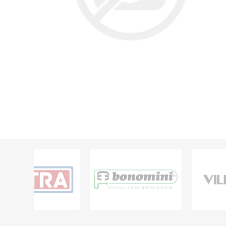
Grifería
Bachas
Extracto
Accesori
Muebles
Bañeras,
Ver tod