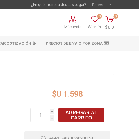
¿En qué moneda deseas pagar?
0
0
Mi cuenta
Wishlist
$U 0
TAR COTIZACIÓN 📝
PRECIOS DE ENVÍO POR ZONA 🗺️
$U 1.598
AGREGAR AL
i
vestimientos
Materiales sanitarios
CARRITO
h
Cañeria y acc.
abastecimiento
os
AGREGAR A WISHLIST