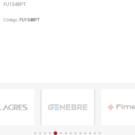
FU1548PT
Piletas y mesadas
Mosaicos, p
decoracion
Complementos
Piso flotant
Código:
FU1548PT
res
Muebles
Piso vinilico
os y Espejos
 hidromasajes
o