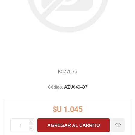
K027075
Código:
AZU040407
$U 1.045
i
AGREGAR AL CARRITO
h