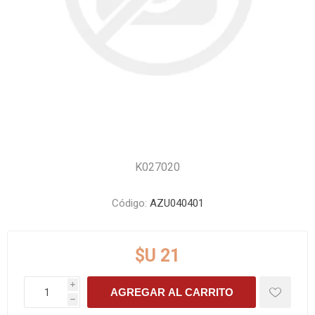
K027020
Código:
AZU040401
$U 21
i
AGREGAR AL CARRITO
h