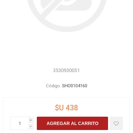
3530930051
Código:
SHO0104160
$U 438
i
AGREGAR AL CARRITO
h