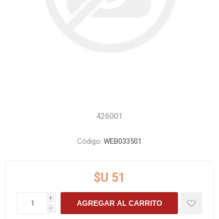
426001
Código:
WEB033501
$U 51
i
AGREGAR AL CARRITO
h