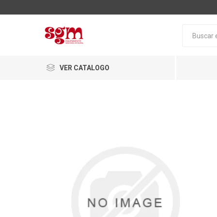
VER CATALOGO
Baño
Loza San
Tapas pa