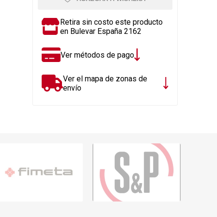
Rejillas, sifones, valvulas
erfiles y
es
Cañería y acc. desague.
Retira sin costo este producto
en Bulevar España 2162
e
Tanques y Bombas de Agua
Adhesivo, Sellantes,
Ver métodos de pago
Siliconas
Resina, Hormigón, Cámaras
Ver el mapa de zonas de
Insp.
envío
Productos para Riego y
Jardín
Cañeria y acc. para gas
Ver todo